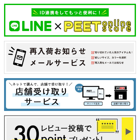
34inc
36inc
38inc
40inc
KIDS
カラー
tune
絞り込んで検索する