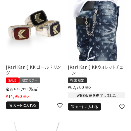
ブランドメニュー
新商品
カテゴリー
スタイリング
ニュース・特集
[Karl Kani] KK ゴールド リン
[Karl Kani] KKウォレットチェ
ランキング
グ
ーン
お問い合わせ
SALE
限定カラー
WEB限定
¥
62,700
税込
¥
28,990
(税込)
定価
WEB販売を終了しました
¥
14,990
税込
カートに入れる
カートに入れる