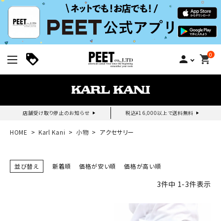
0
person
shopping_cart
店舗受け取り停止のお知らせ
税込¥16,000以上で送料無料
新規会員登録｜ログイン
HOME
Karl Kani
小物
アクセサリー
ご利用ガイド
並び替え
新着順
価格が安い順
価格が高い順
3
件中
1
-
3
件表示
search