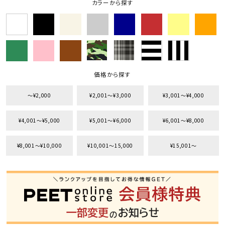
カラーから探す
キーワードから探す
search
価格から探す
価格から探す
円 ～
円
〜¥2,000
¥2,001〜¥3,000
¥3,001〜¥4,000
並び順
¥4,001〜¥5,000
¥5,001〜¥6,000
¥6,001〜¥8,000
カテゴリ
¥8,001〜¥10,000
¥10,001〜15,000
¥15,001〜
サイズ
S
M
L
XL
XXL
XXXL
29inc
30inc
32inc