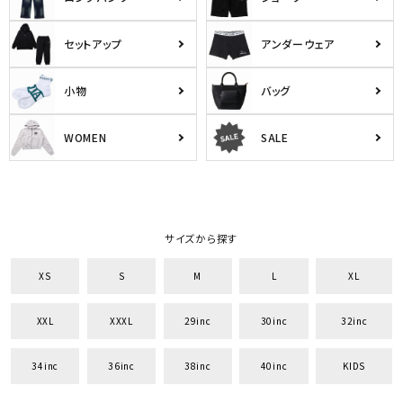
セットアップ
アンダーウェア
小物
バッグ
WOMEN
SALE
サイズから探す
XS
S
M
L
XL
XXL
XXXL
29inc
30inc
32inc
34inc
36inc
38inc
40inc
KIDS