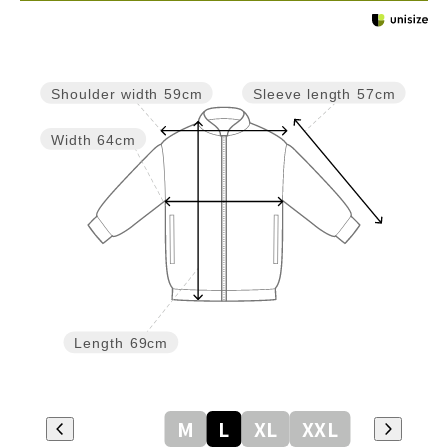
Sleeve length
57cm
Shoulder width
59cm
Width
64cm
Length
69cm
M
L
XL
XXL