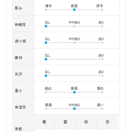
厚み
伸縮性
透け感
裏地
光沢
重さ
保温性
春
夏
秋
冬
季節