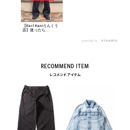
カラー
【Karl Kaniりんくう
店】迷ったら...
powered by
tune
絞り込んで検索する
RECOMMEND ITEM
レコメンドアイテム