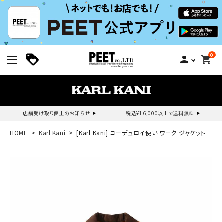
0
person
shopping_cart
店舗受け取り停止のお知らせ
税込¥16,000以上で送料無料
新規会員登録｜ログイン
HOME
Karl Kani
[Karl Kani] コーデュロイ使い ワーク ジャケット
ご利用ガイド
search