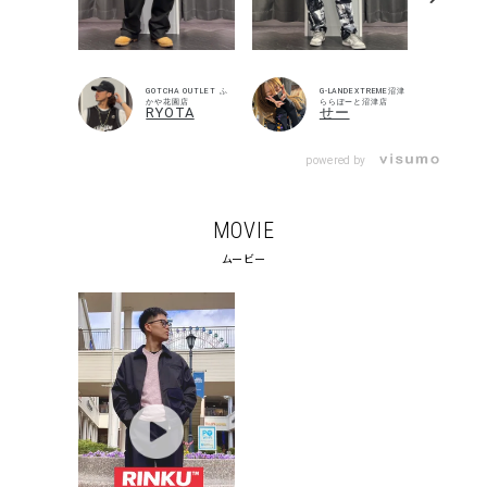
search
価格から探す
GOTCHA OUTLET ふ
G-LANDEXTREME沼津
かや花園店
ららぽーと沼津店
円 ～
円
RYOTA
せー
並び順
powered by
MOVIE
カテゴリ
ムービー
サイズ
S
M
L
XL
XXL
XXXL
29inc
30inc
32inc
34inc
36inc
38inc
40inc
KIDS