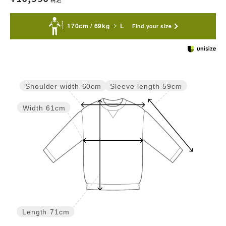
170cm / 69kg
L
Find your size
Sleeve length
59cm
Shoulder width
60cm
Width
61cm
Length
71cm