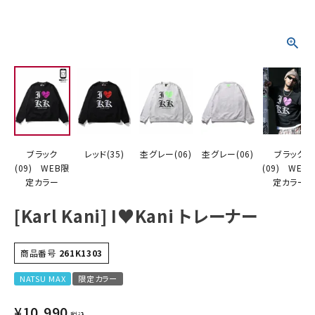
詳しい条件から探す
ブラック
レッド(35)
杢グレー(06)
杢グレー(06)
ブラック
(09) WEB限
(09) WEB
定カラー
定カラー
[Karl Kani] I♥Kani トレーナー
商品番号
261K1303
NATSU MAX
限定カラー
¥
10,990
税込