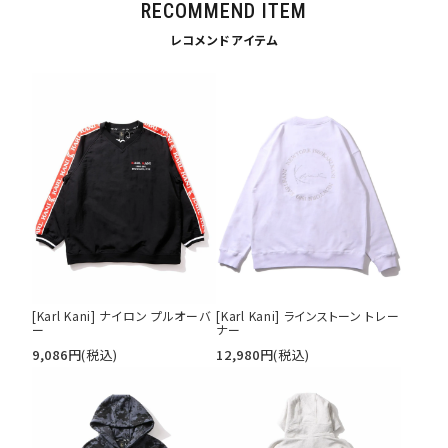
RECOMMEND ITEM
円 ～
円
レコメンドアイテム
並び順
カテゴリ
サイズ
S
M
L
XL
XXL
XXXL
29inc
30inc
32inc
34inc
36inc
38inc
[Karl Kani] ナイロン プルオーバ
[Karl Kani] ラインストーン トレー
ー
ナー
40inc
KIDS
9,086
円
(税込)
12,980
円
(税込)
カラー