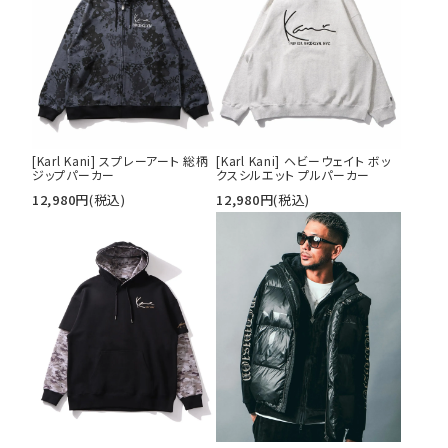
tune
絞り込んで検索する
[Karl Kani] スプレーアート 総柄
[Karl Kani] ヘビーウェイト ボッ
ジップパーカー
クスシルエット プルパーカー
12,980
円
(税込)
12,980
円
(税込)