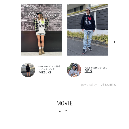
Karl Kani イオン越谷
PEET ONLINE STORE
レイクタウン店
REN
Mizuki
powered by
キーワードから探す
MOVIE
search
ムービー
価格から探す