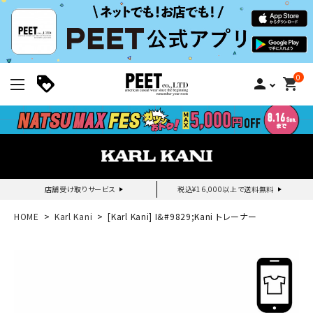
0
person
shopping_cart
店舗受け取りサービス
税込¥16,000以上で送料無料
新規会員登録｜ログイン
HOME
Karl Kani
[Karl Kani] I&#9829;Kani トレーナー
ご利用ガイド
search