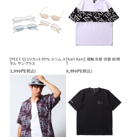
[PEET S] UVカット99% スリム メ
[Karl Kani] 接触冷感 切替 総柄
タル サングラス
T
2,990
円
(税込)
8,990
円
(税込)