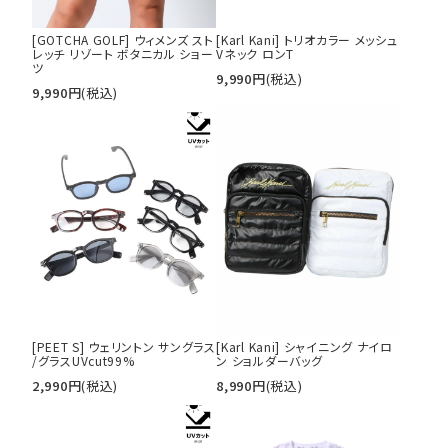
[GOTCHA GOLF] ウィメンズ スト
[Karl Kani] トリオカラー メッシュ
レッチ リゾート ボタニカル ショー
Vネック ロンT
tune
絞り込んで検索する
ツ
9,990
円
(税込)
9,990
円
(税込)
[PEET S] ウェリントン サングラス
[Karl Kani] シャイニング ナイロ
/グラスUVcut99%
ン ショルダーバッグ
2,990
円
(税込)
8,990
円
(税込)