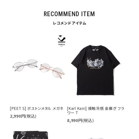
RECOMMEND ITEM
レコメンドアイテム
キーワードから探す
[PEET S] ボストンメタル メガネ
[Karl Kani] 接触冷感 金継ぎ フラ
ワー T
2,990
円
(税込)
search
8,990
円
(税込)
価格から探す