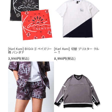
円 ～
円
並び順
カテゴリ
[Karl Kani] BIGロゴ ペイズリー
[Karl Kani] 切替 ブリスター クル
柄 バンダナ
ー T
サイズ
3,990
円
(税込)
8,990
円
(税込)
S
M
L
XL
XXL
XXXL
29inc
30inc
32inc
34inc
36inc
38inc
40inc
KIDS
カラー