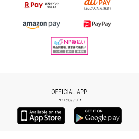
OFFICIAL APP
PEET公式アプリ
copyright PEET co.,LTD.