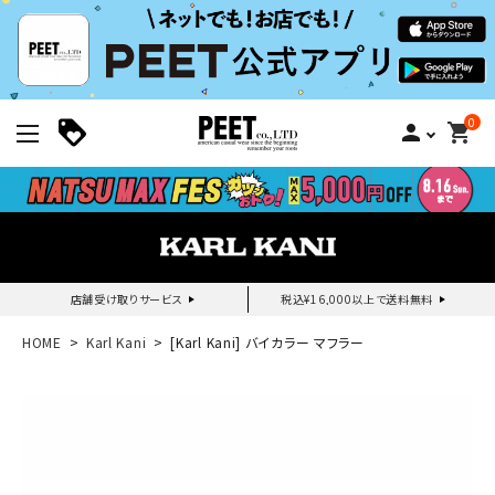
0
person
shopping_cart
店舗受け取りサービス
税込¥16,000以上で送料無料
新規会員登録｜ログイン
HOME
Karl Kani
[Karl Kani] バイカラー マフラー
ご利用ガイド
search