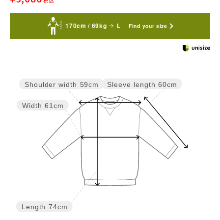
税込
170cm / 69kg
L
Find your size
Sleeve length
60cm
Shoulder width
59cm
Width
61cm
Length
74cm