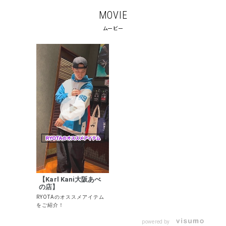
MOVIE
ムービー
キーワードから探す
search
価格から探す
円 ～
円
並び順
【Karl Kani大阪あべ
の店】
RYOTAのオススメアイテム
カテゴリ
をご紹介！
powered by