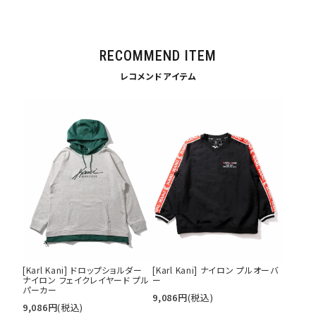
サイズ
S
M
L
RECOMMEND ITEM
XL
XXL
XXXL
29inc
30inc
32inc
レコメンドアイテム
34inc
36inc
38inc
40inc
KIDS
カラー
tune
絞り込んで検索する
[Karl Kani] ドロップショルダー
[Karl Kani] ナイロン プルオーバ
ナイロン フェイクレイヤード プル
ー
パーカー
9,086
円
(税込)
9,086
円
(税込)