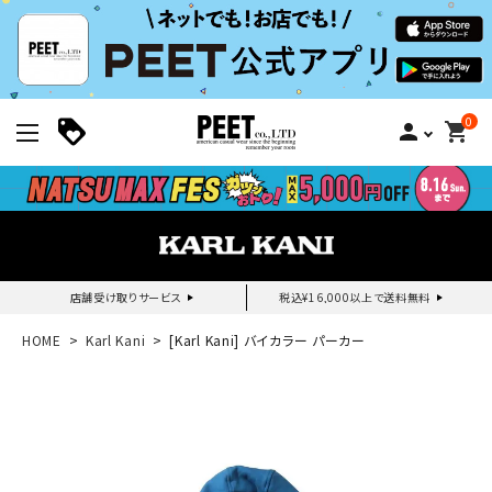
0
person
shopping_cart
店舗受け取りサービス
税込¥16,000以上で送料無料
新規会員登録｜ログイン
HOME
Karl Kani
[Karl Kani] バイカラー パーカー
ご利用ガイド
search