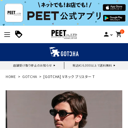
0
person
shopping_cart
店舗受け取り停止のお知らせ
税込¥16,000以上で送料無料
新規会員登録｜ログイン
HOME
GOTCHA
[GOTCHA] Vネック ブリスター T
ご利用ガイド
search