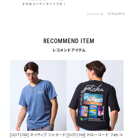
すすめコーディネートです！
サイズ
powered by
S
M
L
XL
XXL
XXXL
29inc
30inc
32inc
RECOMMEND ITEM
34inc
36inc
38inc
レコメンドアイテム
40inc
KIDS
カラー
tune
絞り込んで検索する
[GOTCHA] ネイティブ ジャカード
[GOTCHA] ドローコード フォトコ