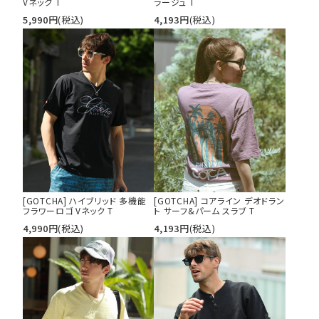
Vネック T
ラージュ T
5,990
円
(税込)
4,193
円
(税込)
[GOTCHA] ハイブリッド 多機能
[GOTCHA] コアライン デオドラン
フラワーロゴ Vネック T
ト サーフ&パーム スラブ T
4,990
円
(税込)
4,193
円
(税込)