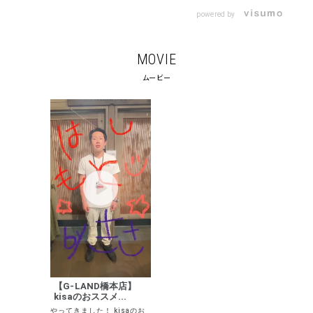
powered by
MOVIE
ムービー
キーワードから探す
search
価格から探す
円 ～
円
並び順
【G-LAND橋本店】
カテゴリ
kisaのおススメ...
やってきました！ kisaのお