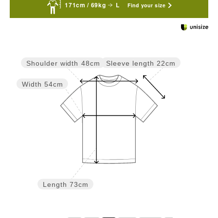
171cm / 69kg
L
Find your size
Sleeve length
22cm
Shoulder width
48cm
Width
54cm
Length
73cm