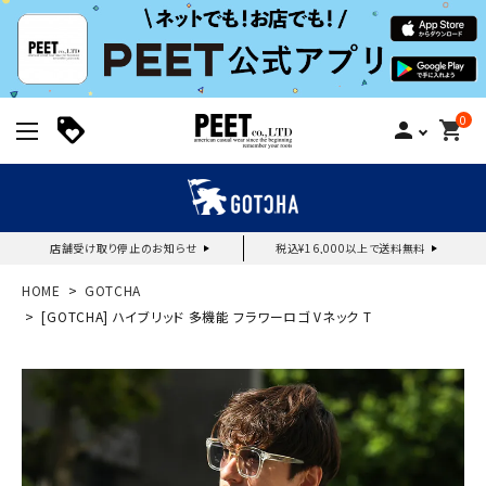
0
person
shopping_cart
店舗受け取り停止のお知らせ
税込¥16,000以上で送料無料
新規会員登録｜ログイン
HOME
GOTCHA
[GOTCHA] ハイブリッド 多機能 フラワーロゴ Vネック T
ご利用ガイド
search