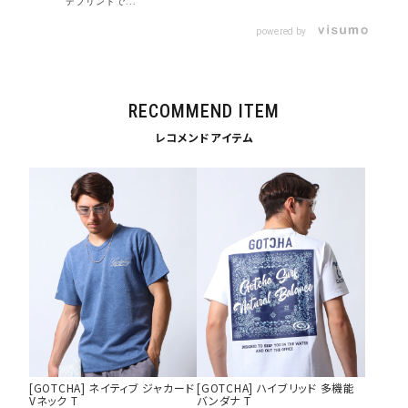
デプリントで...
powered by
RECOMMEND ITEM
tune
絞り込んで検索する
レコメンドアイテム
[GOTCHA] ネイティブ ジャカード
[GOTCHA] ハイブリッド 多機能
Vネック T
バンダナ T