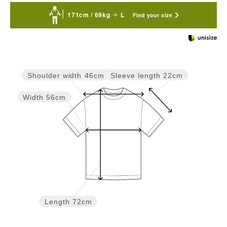
171cm / 69kg
L
Find your size
Sleeve length
22cm
Shoulder width
46cm
Width
56cm
Length
72cm