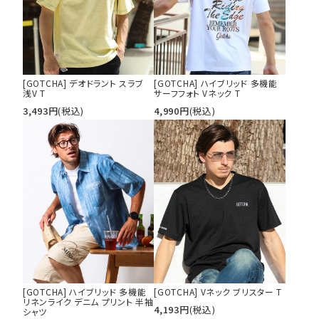
[GOTCHA] デオドラント スラブ
[GOTCHA] ハイブリッド 多機能
浅V T
サーフフォト Vネック T
3,493
円
(税込)
4,990
円
(税込)
[GOTCHA] ハイブリッド 多機能
[GOTCHA] Vネック ブリスター T
リネンライク デニム プリント 半袖
4,193
円
(税込)
シャツ