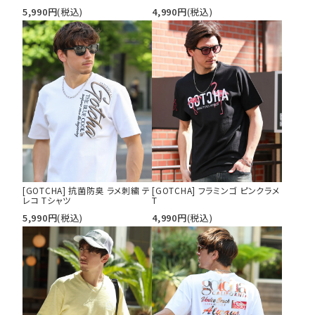
5,990
円
(税込)
4,990
円
(税込)
[GOTCHA] 抗菌防臭 ラメ刺繍 テ
[GOTCHA] フラミンゴ ピンクラメ
レコ Tシャツ
T
5,990
円
(税込)
4,990
円
(税込)