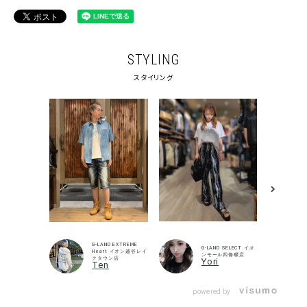
STYLING
スタイリング
G-LAND EXTREME
G-LAND SELECT イオ
Heart イオン越谷レイ
ンモール四條畷店
クタウン店
Yori
Ten
キーワードから探す
powered by