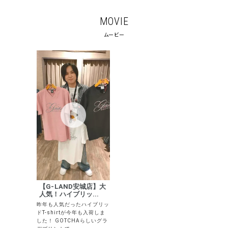
search
MOVIE
価格から探す
ムービー
円 ～
円
並び順
カテゴリ
サイズ
S
M
L
XL
XXL
XXXL
29inc
30inc
32inc
【G-LAND安城店】大
34inc
36inc
38inc
人気！ハイブリッ...
40inc
KIDS
昨年も人気だったハイブリッ
ドT-shirtが今年も入荷しま
カラー
した！ GOTCHAらしいグラ