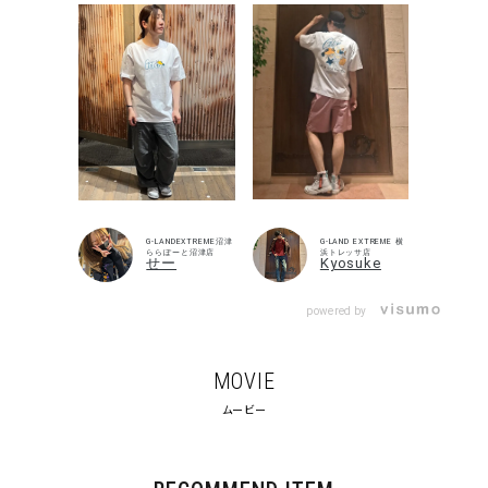
キーワードから探す
search
価格から探す
G-LANDEXTREME沼津
G-LAND EXTREME 横
円 ～
円
ららぽーと沼津店
浜トレッサ店
せー
Kyosuke
並び順
powered by
MOVIE
カテゴリ
ムービー
サイズ