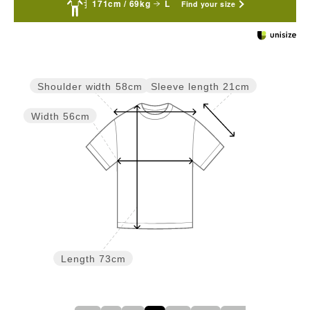
171cm / 69kg
L
Find your size
Sleeve length
21cm
Shoulder width
58cm
Width
56cm
Length
73cm