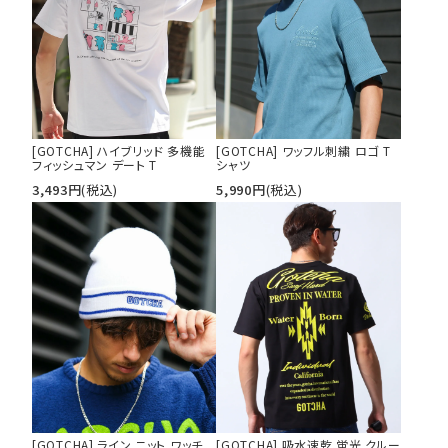
[GOTCHA] ハイブリッド 多機能
[GOTCHA] ワッフル刺繍 ロゴ T
フィッシュマン デート T
シャツ
3,493
円
(税込)
5,990
円
(税込)
[GOTCHA] ライン ニット ワッチ
[GOTCHA] 吸水速乾 蛍光 クルー