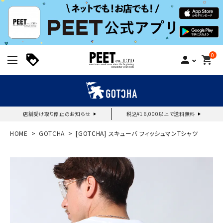
0
person
shopping_cart
店舗受け取り停止のお知らせ
税込¥16,000以上で送料無料
新規会員登録｜ログイン
HOME
GOTCHA
[GOTCHA] スキューバ フィッシュマンTシャツ
ご利用ガイド
search