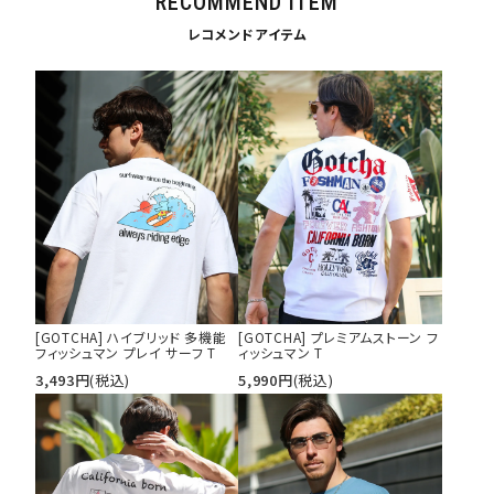
RECOMMEND ITEM
S
M
L
レコメンドアイテム
XL
XXL
XXXL
29inc
30inc
32inc
34inc
36inc
38inc
40inc
KIDS
カラー
tune
絞り込んで検索する
[GOTCHA] ハイブリッド 多機能
[GOTCHA] プレミアムストーン フ
フィッシュマン プレイ サーフ T
ィッシュマン T
3,493
円
(税込)
5,990
円
(税込)