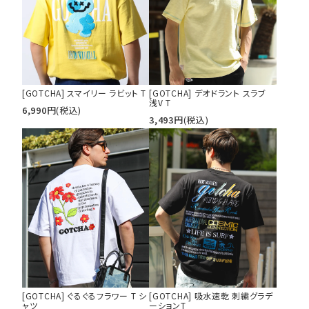
[GOTCHA] スマイリー ラビット T
[GOTCHA] デオドラント スラブ
浅V T
6,990
円
(税込)
3,493
円
(税込)
[GOTCHA] ぐるぐるフラワー T シ
[GOTCHA] 吸水速乾 刺繍グラデ
ャツ
ーションT