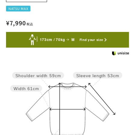
NATSU MAX
¥
7,990
税込
173cm / 70kg
M
Find your size
Sleeve length
53cm
Shoulder width
59cm
Width
61cm