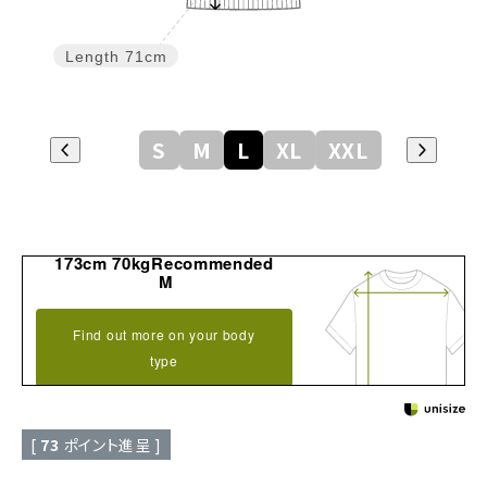
Length
71cm
S
M
L
XL
XXL
173cm 70kgRecommended
M
Find out more on your body
type
[
73
ポイント進呈 ]