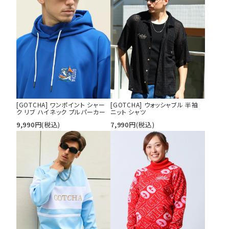
tune
絞り込んで検索する
[GOTCHA] ワンポイント シャー
[GOTCHA] ウォッシャブル 半袖
ク リブ ハイネック プルパーカー
ニット シャツ
9,990
円
(税込)
7,990
円
(税込)