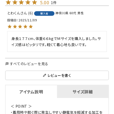
5.00
1
とわくん
6
神奈川県
60代
男性
購入者
投稿日
2025/11/09
身長１７７cm、体重６６kgでＭサイズを購入しました。サ
イズ感はピッタリです。軽くて着心地も良いです。
すべてのレビューを見る
レビューを書く
アイテム説明
サイズ詳細
＜ POINT ＞
・着用時や脱ぐ際に発生しやすい静電気を軽減する加工を