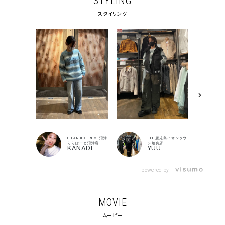
STYLING
スタイリング
G-LANDEXTREME沼津
LTL 鹿児島イオンタウ
ららぽーと沼津店
ン姶良店
KANADE
YUU
powered by
キーワードから探す
MOVIE
search
ムービー