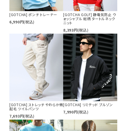
[GOTCHA] ポンチ トレーナー
[GOTCHA GOLF] 静電気防止 ウ
ォッシャブル 総柄 タートルネック
6,990
円
(税込)
ニット
8,393
円
(税込)
[GOTCHA] ストレッチ やわらか微
[GOTCHA] リミテッド ブルゾン
起毛 ツイルパンツ
7,990
円
(税込)
7,693
円
(税込)