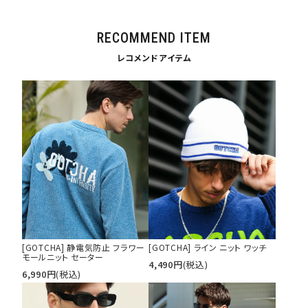
価格から探す
円 ～
円
RECOMMEND ITEM
並び順
レコメンドアイテム
カテゴリ
サイズ
S
M
L
XL
XXL
XXXL
29inc
30inc
32inc
34inc
36inc
38inc
[GOTCHA] 静電気防止 フラワー
[GOTCHA] ライン ニット ワッチ
40inc
KIDS
モールニット セーター
4,490
円
(税込)
カラー
6,990
円
(税込)