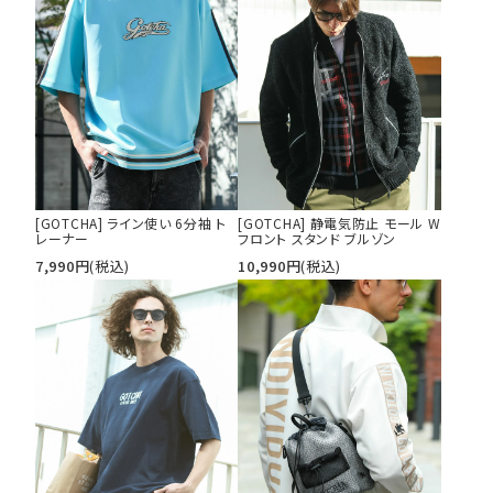
[GOTCHA] ライン使い 6分袖 ト
[GOTCHA] 静電気防止 モール W
レーナー
フロント スタンド ブルゾン
7,990
円
(税込)
10,990
円
(税込)