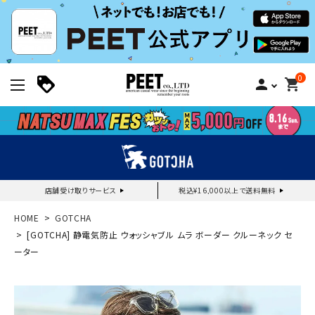
0
person
shopping_cart
店舗受け取りサービス
税込¥16,000以上で送料無料
新規会員登録｜ログイン
HOME
GOTCHA
[GOTCHA] 静電気防止 ウォッシャブル ムラ ボーダー クルーネック セ
ーター
ご利用ガイド
search