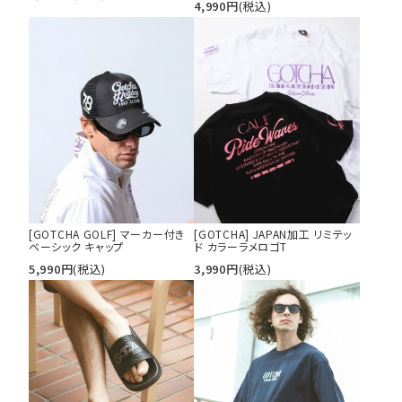
4,990
円
(税込)
カテゴリ
サイズ
S
M
L
XL
XXL
XXXL
29inc
30inc
32inc
34inc
36inc
38inc
40inc
KIDS
カラー
[GOTCHA GOLF] マーカー付き
[GOTCHA] JAPAN加工 リミテッ
ベーシック キャップ
ド カラーラメロゴT
5,990
円
(税込)
3,990
円
(税込)
tune
絞り込んで検索する