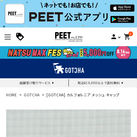
0
person
shopping_cart
店舗受け取りサービス
税込¥16,000以上で送料無料
新規会員登録｜ログイン
HOME
GOTCHA
[GOTCHA] カルフォルニア メッシュ キャップ
ご利用ガイド
search