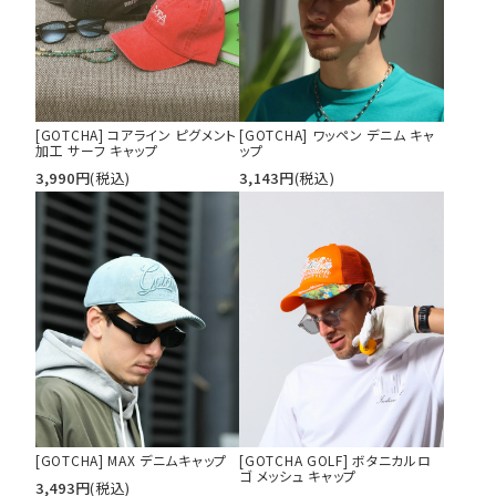
[GOTCHA] コアライン ピグメント
[GOTCHA] ワッペン デニム キャ
加工 サーフ キャップ
ップ
3,990
円
(税込)
3,143
円
(税込)
キーワードから探す
search
価格から探す
円 ～
円
並び順
[GOTCHA] MAX デニムキャップ
[GOTCHA GOLF] ボタニカルロ
ゴ メッシュ キャップ
3,493
円
(税込)