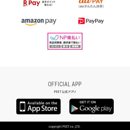
OFFICIAL APP
PEET公式アプリ
copyright PEET co.,LTD.