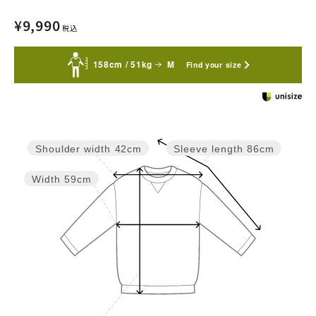
¥
9,990
税込
158cm / 51kg
M
Find your size
Shoulder width
42cm
Sleeve length
86cm
Width
59cm