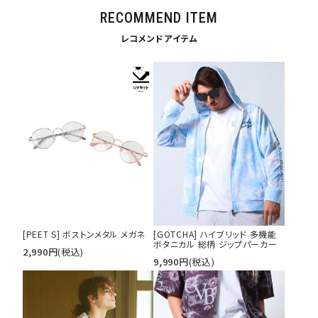
価格から探す
RECOMMEND ITEM
円 ～
円
レコメンドアイテム
並び順
カテゴリ
サイズ
S
M
L
XL
XXL
XXXL
29inc
30inc
32inc
[PEET S] ボストンメタル メガネ
[GOTCHA] ハイブリッド 多機能
34inc
36inc
38inc
ボタニカル 総柄 ジップパーカー
2,990
円
(税込)
40inc
KIDS
9,990
円
(税込)
カラー