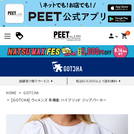
0
person
shopping_cart
店舗受け取りサービス
税込¥16,000以上で送料無料
新規会員登録｜ログイン
HOME
GOTCHA
[GOTCHA] ウィメンズ 多機能 ハイブリッド ジップパーカー
ご利用ガイド
search