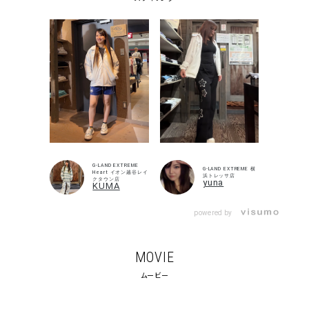
G-LAND EXTREME
G-LAND EXTREME 横
Heart イオン越谷レイ
浜トレッサ店
クタウン店
yuna
KUMA
powered by
キーワードから探す
MOVIE
search
ムービー