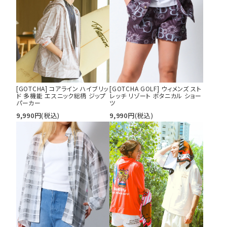
tune
絞り込んで検索する
[GOTCHA] コアライン ハイブリッ
[GOTCHA GOLF] ウィメンズ スト
ド 多機能 エスニック総柄 ジップ
レッチ リゾート ボタニカル ショー
パーカー
ツ
9,990
円
(税込)
9,990
円
(税込)