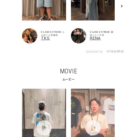
G-LAND EXTREME ら
G-LAND EXTREME 横
らぽーと安城店
浜トレッサ店
TKS
RENA
powered by
MOVIE
ムービー
IMG_00