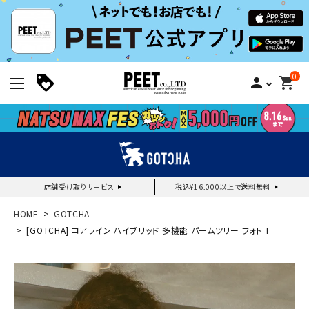
0
person
shopping_cart
店舗受け取りサービス
税込¥16,000以上で送料無料
新規会員登録｜ログイン
HOME
GOTCHA
[GOTCHA] コアライン ハイブリッド 多機能 パームツリー フォト T
ご利用ガイド
search