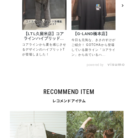
コアライン
リッドTシ
キーワードから探す
す！僕の着
ズで通常よ
の...
search
【LTL久留米店】コア
【G-LAND橋本店】
ラインハイブリッド...
今日も元気な、きさのすけが
価格から探す
コアラインから夏を感じさせ
ご紹介！ GOTCHAから登場
るデザインのハイブリットT
している新ライン「コアライ
円 ～
円
が登場しました！
ン」から出ているハ...
並び順
powered by
カテゴリ
RECOMMEND ITEM
レコメンドアイテム
サイズ
S
M
L
XL
XXL
XXXL
29inc
30inc
32inc