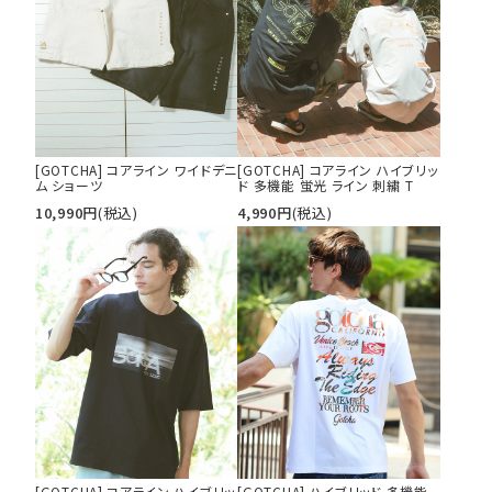
34inc
36inc
38inc
40inc
KIDS
カラー
[GOTCHA] コアライン ワイドデニ
[GOTCHA] コアライン ハイブリッ
ム ショーツ
ド 多機能 蛍光 ライン 刺繍 T
10,990
円
(税込)
4,990
円
(税込)
tune
絞り込んで検索する
[GOTCHA] コアライン ハイブリッ
[GOTCHA] ハイブリッド 多機能