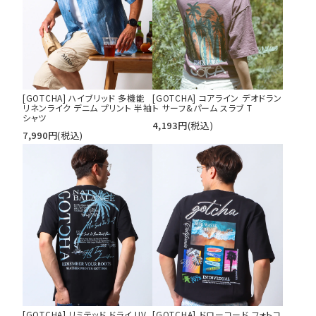
[GOTCHA] ハイブリッド 多機能
[GOTCHA] コアライン デオドラン
リネンライク デニム プリント 半袖
ト サーフ&パーム スラブ T
シャツ
4,193
円
(税込)
7,990
円
(税込)
[GOTCHA] リミテッド ドライ UV
[GOTCHA] ドローコード フォトコ