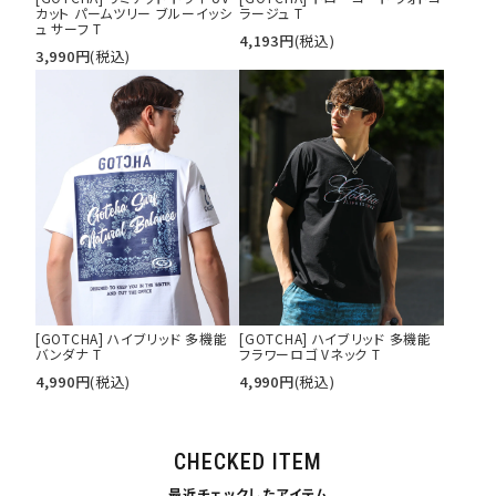
カット パームツリー ブルーイッシ
ラージュ T
ュ サーフ T
4,193
円
(税込)
3,990
円
(税込)
[GOTCHA] ハイブリッド 多機能
[GOTCHA] ハイブリッド 多機能
バンダナ T
フラワーロゴ Vネック T
4,990
円
(税込)
4,990
円
(税込)
CHECKED ITEM
最近チェックしたアイテム