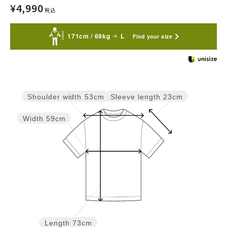
¥
4,990
税込
171cm / 69kg
L
Find your size
Sleeve length
23cm
Shoulder width
53cm
Width
59cm
Length
73cm