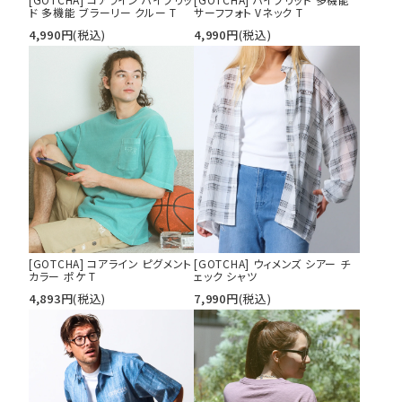
ド 多機能 ブラーリー クルー T
サーフフォト Vネック T
4,990
円
(税込)
4,990
円
(税込)
[GOTCHA] コアライン ピグメント
[GOTCHA] ウィメンズ シアー チ
カラー ポケ T
ェック シャツ
4,893
円
(税込)
7,990
円
(税込)