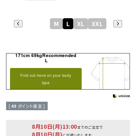
M
L
XL
XXL
171cm 69kgRecommended
L
Find out more on your body
type
[
45
ポイント進呈 ]
8月10日(月)13:00
までのご注文で
8月10日(月)
に出荷いたします。