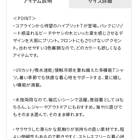
アイテム説明
サイズ詳細
＜POINT＞
・コアラインから待望のハイブリットTが登場。バックにリゾ
ート感溢れるビーチやヤシの木といった夏を感じさせるデ
ザインを大胆にプリント。フロントにもさりげないアクセン
ト。合わせやすい3色展開なので、どのカラーも欲しくなる
アイテムです。
・UVカット/吸水速乾/接触冷感を兼ね備えた多機能Tシャ
ツ。暑い季節でも快適な着心地をサポートする、夏に嬉し
い機能が満載。
・水陸両用なので、幅広いシーンで活躍。普段着としてはも
ちろん、レジャーやアウトドアにもおすすめ。海や川遊びで
もそのまま遊んで、そのまま帰れます。
・サラサラした滑らかな肌触りが気持ちの良い素材です。程
よい伸縮性もあるので動きやすく、ストレスフリーな着心地