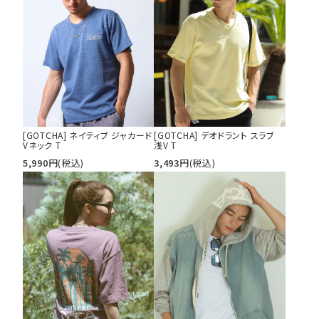
カテゴリ
サイズ
S
M
L
XL
XXL
XXXL
[GOTCHA] ネイティブ ジャカード
[GOTCHA] デオドラント スラブ
Vネック T
浅V T
29inc
30inc
32inc
5,990
円
(税込)
3,493
円
(税込)
34inc
36inc
38inc
40inc
KIDS
カラー
tune
絞り込んで検索する