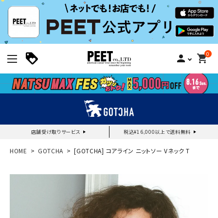
0
person
shopping_cart
店舗受け取りサービス
税込¥16,000以上で送料無料
新規会員登録｜ログイン
HOME
GOTCHA
[GOTCHA] コアライン ニットソー Vネック T
ご利用ガイド
search