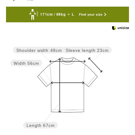
171cm / 69kg
L
Find your size
Sleeve length
23cm
Shoulder width
48cm
Width
56cm
Length
67cm