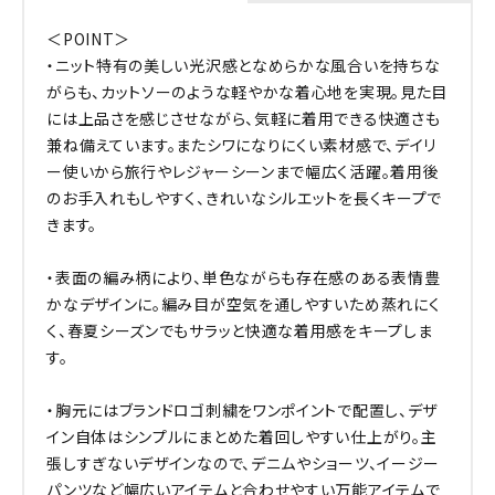
＜POINT＞
・ニット特有の美しい光沢感となめらかな風合いを持ちな
がらも、カットソーのような軽やかな着心地を実現。見た目
には上品さを感じさせながら、気軽に着用できる快適さも
兼ね備えています。またシワになりにくい素材感で、デイリ
ー使いから旅行やレジャーシーンまで幅広く活躍。着用後
のお手入れもしやすく、きれいなシルエットを長くキープで
きます。
・表面の編み柄により、単色ながらも存在感のある表情豊
かなデザインに。編み目が空気を通しやすいため蒸れにく
く、春夏シーズンでもサラッと快適な着用感をキープしま
す。
・胸元にはブランドロゴ刺繍をワンポイントで配置し、デザ
イン自体はシンプルにまとめた着回しやすい仕上がり。主
張しすぎないデザインなので、デニムやショーツ、イージー
パンツなど幅広いアイテムと合わせやすい万能アイテムで