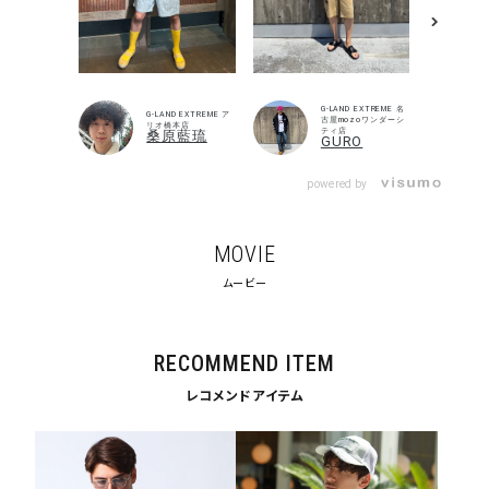
G-LAND EXTREME 名
G-LAND EXTREME ア
古屋mozoワンダーシ
リオ橋本店
ティ店
桑原藍琉
GURO
powered by
MOVIE
ムービー
キーワードから探す
search
RECOMMEND ITEM
価格から探す
レコメンドアイテム
円 ～
円
並び順