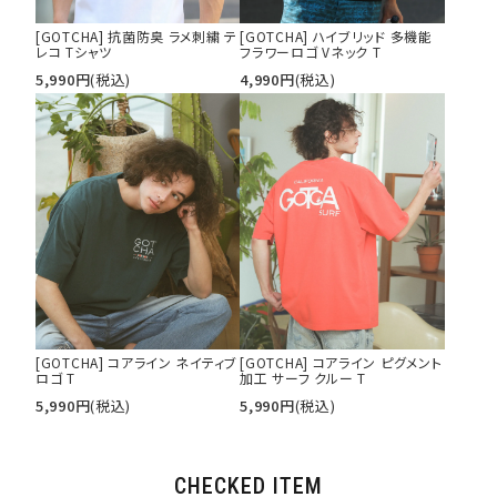
[GOTCHA] 抗菌防臭 ラメ刺繍 テ
[GOTCHA] ハイブリッド 多機能
レコ Tシャツ
フラワーロゴ Vネック T
5,990
円
(税込)
4,990
円
(税込)
[GOTCHA] コアライン ネイティブ
[GOTCHA] コアライン ピグメント
ロゴ T
加工 サーフ クルー T
5,990
円
(税込)
5,990
円
(税込)
CHECKED ITEM