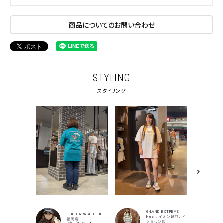
商品についてのお問い合わせ
STYLING
スタイリング
キーワードから探す
search
価格から探す
円 ～
円
並び順
G-LAND EXTREME
THE GARAGE CLUB
Heart イオン越谷レイ
福岡店
クタウン店