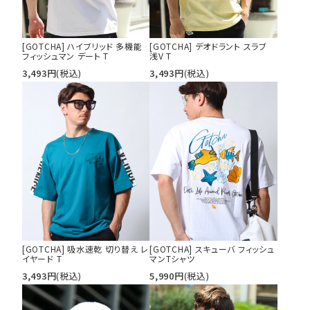
[GOTCHA] ハイブリッド 多機能
[GOTCHA] デオドラント スラブ
フィッシュマン デート T
浅V T
3,493
円
(税込)
3,493
円
(税込)
[GOTCHA] 吸水速乾 切り替え レ
[GOTCHA] スキューバ フィッシュ
イヤード T
マンTシャツ
3,493
円
(税込)
5,990
円
(税込)