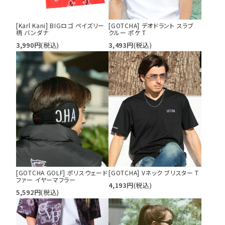
[Karl Kani] BIGロゴ ペイズリー
[GOTCHA] デオドラント スラブ
柄 バンダナ
クルー ポケ T
3,990
円
(税込)
3,493
円
(税込)
[GOTCHA GOLF] ポリスウェード
[GOTCHA] Vネック ブリスター T
ファー イヤーマフラー
4,193
円
(税込)
5,592
円
(税込)