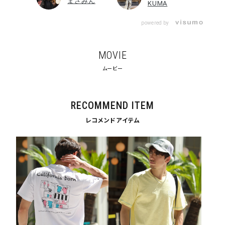
まさみん
KUMA
カテゴリ
powered by
サイズ
MOVIE
S
M
L
ムービー
XL
XXL
XXXL
29inc
30inc
32inc
34inc
36inc
38inc
RECOMMEND ITEM
40inc
KIDS
カラー
レコメンドアイテム
tune
絞り込んで検索する