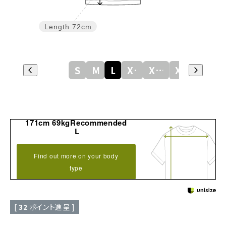
Length
72cm
S
M
L
XL
XXL
XXXL
171cm 69kgRecommended
L
Find out more on your body
type
[
32
ポイント進呈 ]