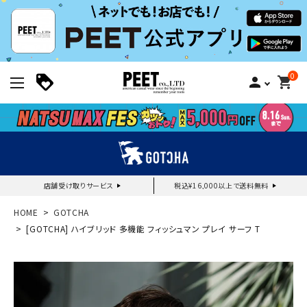
0
person
shopping_cart
店舗受け取りサービス
税込¥16,000以上で送料無料
新規会員登録｜ログイン
HOME
GOTCHA
[GOTCHA] ハイブリッド 多機能 フィッシュマン プレイ サーフ T
ご利用ガイド
search