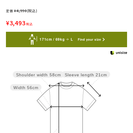
¥
4,990
(税込)
定価
¥
3,493
税込
171cm / 69kg
L
Find your size
Sleeve length
21cm
Shoulder width
58cm
Width
56cm