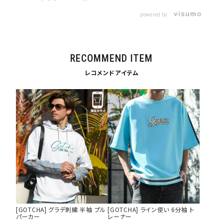
サイズ
powered by
S
M
L
XL
XXL
XXXL
29inc
30inc
32inc
RECOMMEND ITEM
34inc
36inc
38inc
40inc
KIDS
レコメンドアイテム
カラー
tune
絞り込んで検索する
[GOTCHA] グラデ刺繍 半袖 プル
[GOTCHA] ライン使い 6分袖 ト
パーカー
レーナー