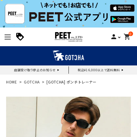
0
person
shopping_cart
店舗受け取り停止のお知らせ
税込¥16,000以上で送料無料
新規会員登録｜ログイン
HOME
GOTCHA
[GOTCHA] ポンチ トレーナー
ご利用ガイド
search