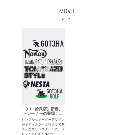
MOVIE
ムービー
キーワードから探す
search
価格から探す
円 ～
円
並び順
【LTL姶良店】新春、
トレーナーの登場！...
カテゴリ
シンプルなボーダーデザイン
がボディカラーと相まって爽
やかなマリンスタイルに。フ
ロントのGOTCHAの...