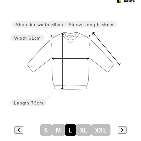
Sleeve length
55cm
Shoulder width
59cm
Width
61cm
Length
73cm
S
M
L
XL
XXL