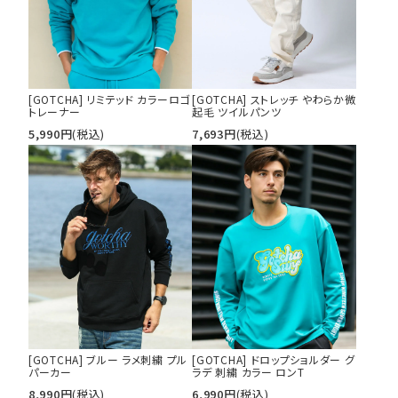
[GOTCHA] リミテッド カラーロゴ
[GOTCHA] ストレッチ やわらか微
トレーナー
起毛 ツイルパンツ
5,990
円
(税込)
7,693
円
(税込)
[GOTCHA] ブルー ラメ刺繍 プル
[GOTCHA] ドロップショルダー グ
パーカー
ラデ 刺繍 カラー ロンT
8,990
円
(税込)
6,990
円
(税込)