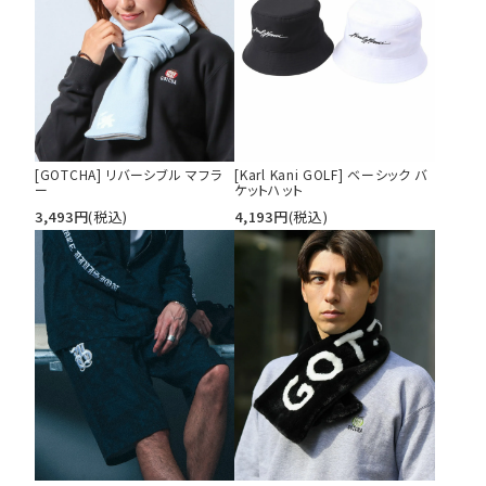
29inc
30inc
32inc
34inc
36inc
38inc
40inc
KIDS
カラー
[GOTCHA] リバーシブル マフラ
[Karl Kani GOLF] ベーシック バ
ー
ケットハット
3,493
円
(税込)
4,193
円
(税込)
tune
絞り込んで検索する