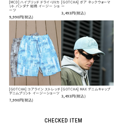
[MCD] ハイブリッド ドライ・UVカ
[GOTCHA] ボア ネックウォーマ
ット バンダナ 総柄 イージー ショ
ー
ーツ
3,493
円
(税込)
9,990
円
(税込)
[GOTCHA] コアライン ストレッチ
[GOTCHA] MAX デニムキャップ
デニムプリント イージーショーツ
3,493
円
(税込)
7,990
円
(税込)
CHECKED ITEM