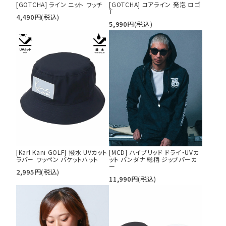
[GOTCHA] ライン ニット ワッチ
[GOTCHA] コアライン 発泡 ロゴ
T
4,490
円
(税込)
5,990
円
(税込)
キーワードから探す
search
価格から探す
円 ～
円
並び順
カテゴリ
[Karl Kani GOLF] 撥水 UVカット
[MCD] ハイブリッド ドライ・UVカ
ラバー ワッペン バケットハット
ット バンダナ 総柄 ジップパーカ
ー
2,995
円
(税込)
11,990
円
(税込)
サイズ
S
M
L
XL
XXL
XXXL