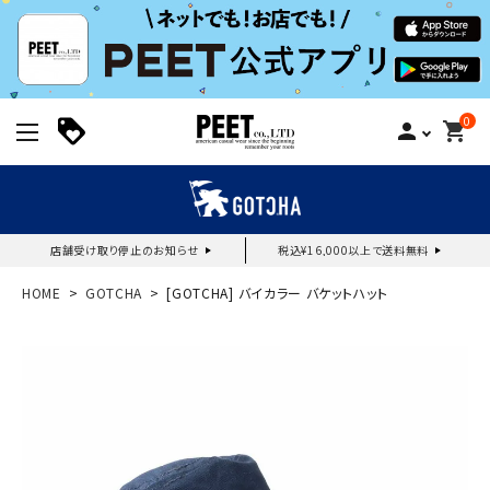
0
person
shopping_cart
店舗受け取り停止のお知らせ
税込¥16,000以上で送料無料
新規会員登録｜ログイン
HOME
GOTCHA
[GOTCHA] バイカラー バケットハット
ご利用ガイド
search