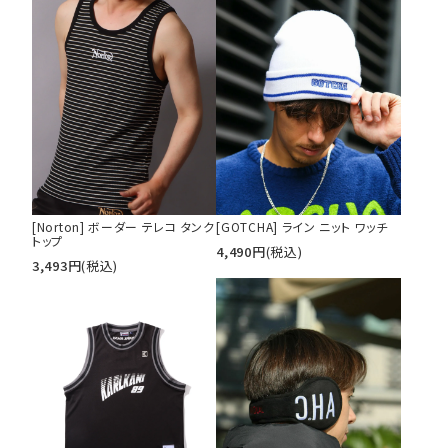
カテゴリ
サイズ
S
M
L
XL
XXL
XXXL
29inc
30inc
32inc
34inc
36inc
38inc
40inc
KIDS
[Norton] ボーダー テレコ タンク
[GOTCHA] ライン ニット ワッチ
トップ
カラー
4,490
円
(税込)
3,493
円
(税込)
tune
絞り込んで検索する