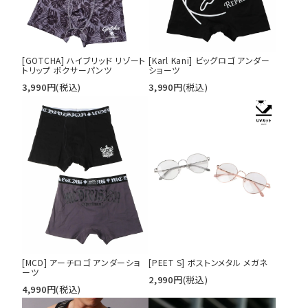
[GOTCHA] ハイブリッド リゾート
[Karl Kani] ビッグロゴ アンダー
トリップ ボクサーパンツ
ショーツ
3,990
円
(税込)
3,990
円
(税込)
キーワードから探す
search
価格から探す
円 ～
円
[MCD] アーチロゴ アンダーショ
[PEET S] ボストンメタル メガネ
並び順
ーツ
2,990
円
(税込)
4,990
円
(税込)