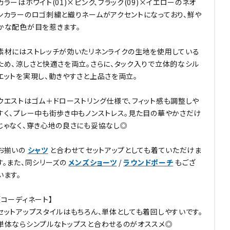
カラーはホワイト(01)×ピンク、ブラック(09)×イエローのネオ
ンカラーのロゴ刺繍と織りネームがアクセントになっており、鮮や
かな配色が目を惹きます。
素材にはストレッチが効いたリネンライクの生地を使用している
ため、涼しさと快適さを両立。さらに、タック入りで立体的なシル
エットを実現し、動きやすさと上品さを両立。
ウエストはゴム＋ドローストリング仕様で、フィット感も調整しや
すく、プレー中も街歩き中もノンストレス。見た目の華やかさだけ
じゃなく、穿き心地の良さにも妥協なし◎
お揃いの
シャツ
と合わせてセットアップとしても着ていただけま
す。また、同シリーズの
メンズショーツ
/
ラウンドポーチ
もござ
います。
【コーディネート】
セットアップスタイルはもちろん、単体としても着回しやすいです。
単体ならシンプルなトップスと合わせるのがオススメ◎