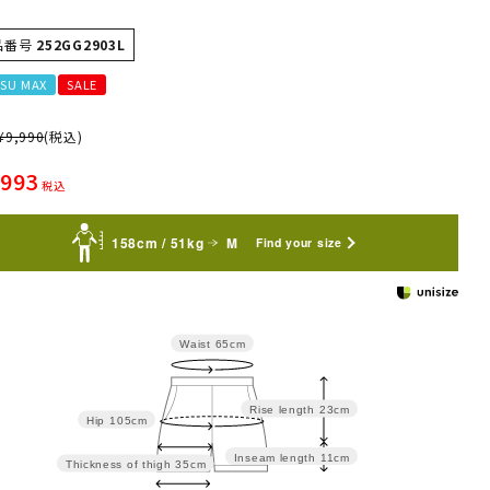
品番号
252GG2903L
SU MAX
SALE
¥
9,990
(税込)
,993
税込
158cm / 51kg
M
Find your size
Waist
65cm
Rise length
23cm
Hip
105cm
Inseam length
11cm
Thickness of thigh
35cm