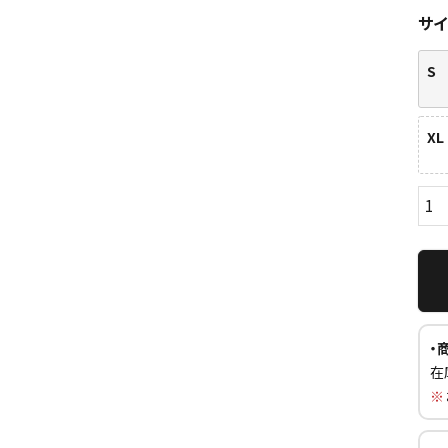
サ
S
XL
ら探す
並び順
円 ～
円
・
在
※