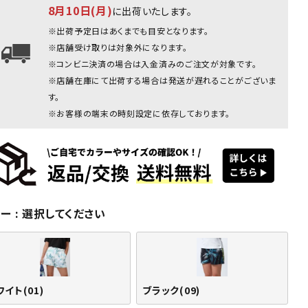
8月10日(月)
に出荷いたします。
ブラック：157cm(Ｓサイズ着用
※出荷予定日はあくまでも目安となります。
※店舗受け取りは対象外になります。
※コンビニ決済の場合は入金済みのご注文が対象です。
※店舗在庫にて出荷する場合は発送が遅れることがございま
す。
※お客様の端末の時刻設定に依存しております。
ワイト
ホワイト
ホワイト
ホワイト
ブラック(09)
ブラック
(01)
(01)
(01)
(01)
ラー
選択してください
イト(01)
ブラック(09)