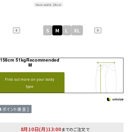
Hem width
29cm
S
M
L
XL
158cm 51kgRecommended
M
Find out more on your body
type
4
ポイント進呈 ]
8月10日(月)13:00
までのご注文で