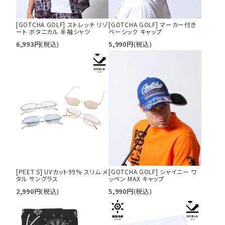
34inc
36inc
38inc
40inc
KIDS
[GOTCHA GOLF] ストレッチ リゾ
[GOTCHA GOLF] マーカー付き
カラー
ート ボタニカル 半袖シャツ
ベーシック キャップ
6,993
円
(税込)
5,990
円
(税込)
tune
絞り込んで検索する
[PEET S] UVカット99% スリム メ
[GOTCHA GOLF] シャイニー ワ
タル サングラス
ッペン MAX キャップ
2,990
円
(税込)
5,990
円
(税込)