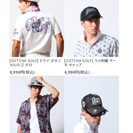
キーワードから探す
search
価格から探す
円 ～
円
並び順
[GOTCHA GOLF] ドライ ボタニ
[GOTCHA GOLF] ラメ刺繍 サー
カルロゴ ポロ
モ キャップ
8,990
円
(税込)
4,990
円
(税込)
カテゴリ
サイズ
S
M
L
XL
XXL
XXXL
29inc
30inc
32inc