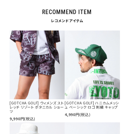
RECOMMEND ITEM
レコメンドアイテム
[GOTCHA GOLF] ウィメンズ スト
[GOTCHA GOLF] ハニカムメッシ
レッチ リゾート ボタニカル ショー
ュ ベーシック ロゴ 刺繍 キャップ
ツ
4,990
円
(税込)
9,990
円
(税込)