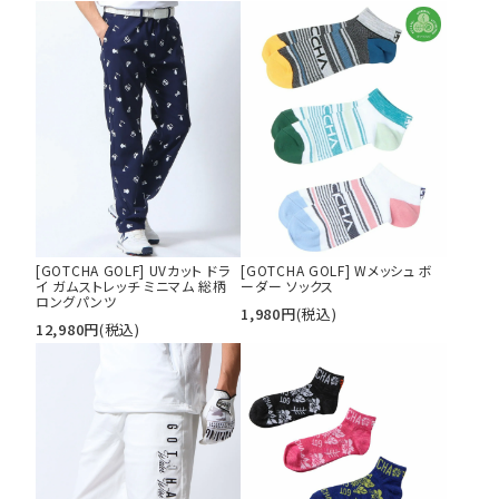
tune
絞り込んで検索する
[GOTCHA GOLF] UVカット ドラ
[GOTCHA GOLF] Wメッシュ ボ
イ ガムストレッチ ミニマム 総柄
ーダー ソックス
ロングパンツ
1,980
円
(税込)
12,980
円
(税込)