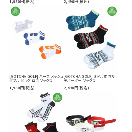
1,980
円
(税込)
2,490
円
(税込)
[GOTCHA GOLF] ハーフ メッシュ
[GOTCHA GOLF] ミドル丈 マル
ダブル ビッグ ロゴ ソックス
チボーダー ソックス
キーワードから探す
1,980
円
(税込)
2,490
円
(税込)
search
価格から探す
円 ～
円