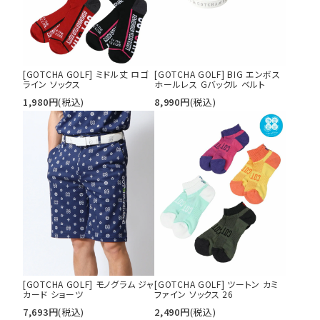
並び順
カテゴリ
[GOTCHA GOLF] ミドル丈 ロゴ
[GOTCHA GOLF] BIG エンボス
ライン ソックス
ホールレス Gバックル ベルト
1,980
円
(税込)
8,990
円
(税込)
サイズ
S
M
L
XL
XXL
XXXL
29inc
30inc
32inc
34inc
36inc
38inc
40inc
KIDS
カラー
[GOTCHA GOLF] モノグラム ジャ
[GOTCHA GOLF] ツートン カミ
カード ショーツ
ファイン ソックス 26
7,693
円
(税込)
2,490
円
(税込)