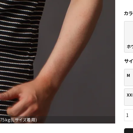
カ
ホワ
サ
M
XX
/75kg(Lサイズ着用)