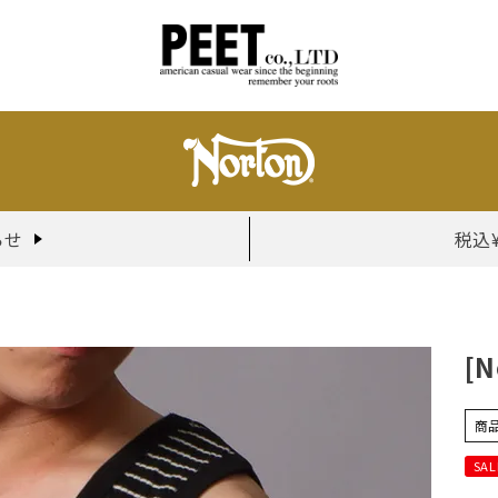
らせ
税込
[
商
SAL