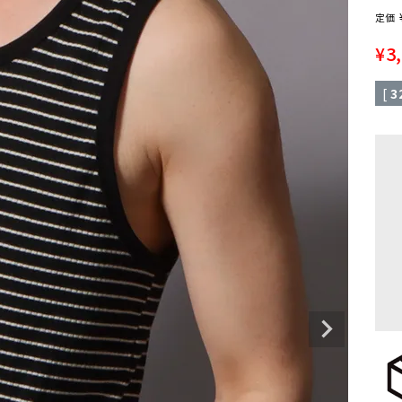
定価
¥
3
[
3