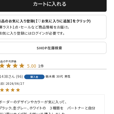
カートに入れる
商品のお気に入り登録(【♡お気に入りに追加】をクリック)
庫ラスト1点・セールなど商品情報をお届け。
お気に入り登録にはログインが必要です。
SHOP在庫検索
ワイト
杢グレー
杢グレー
ブラック(09)
ブラック(09)
(01)
(06)
(06)
5.00
1
1438
96
栃木県
30代
男性
購入者
稿日
2026/06/27
ボーダーのデザインやカラーが気に入って、

ブラック、杢グレー、ホワイトの　３種類を　パートナーと自分
(XL)用にサイズ別・お揃いで 購入しました。
