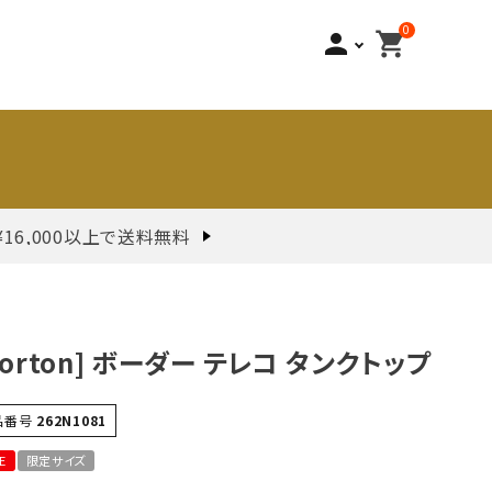
0
person
shopping_cart
¥16,000以上で送料無料
Norton] ボーダー テレコ タンクトップ
品番号
262N1081
E
限定サイズ