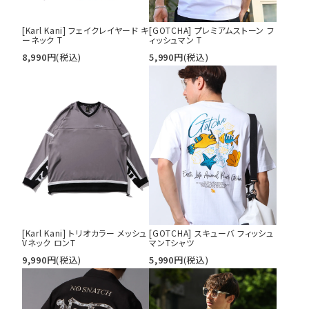
サイズ
S
M
L
[Karl Kani] フェイクレイヤード キ
[GOTCHA] プレミアムストーン フ
ーネック T
ィッシュマン T
XL
XXL
XXXL
8,990
円
(税込)
5,990
円
(税込)
29inc
30inc
32inc
34inc
36inc
38inc
40inc
KIDS
カラー
tune
絞り込んで検索する
[Karl Kani] トリオカラー メッシュ
[GOTCHA] スキューバ フィッシュ
Vネック ロンT
マンTシャツ
9,990
円
(税込)
5,990
円
(税込)