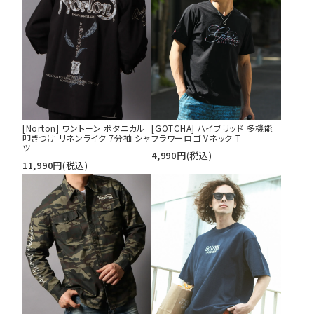
[Norton] ワントーン ボタニカル
[GOTCHA] ハイブリッド 多機能
叩きつけ リネンライク 7分袖 シャ
フラワーロゴ Vネック T
ツ
4,990
円
(税込)
11,990
円
(税込)