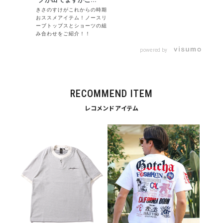
きさのすけがこれからの時期
おススメアイテム！ノースリ
ーブトップスとショーツの組
み合わせをご紹介！！
powered by
キーワードから探す
search
RECOMMEND ITEM
レコメンドアイテム
価格から探す
円 ～
円
並び順
カテゴリ