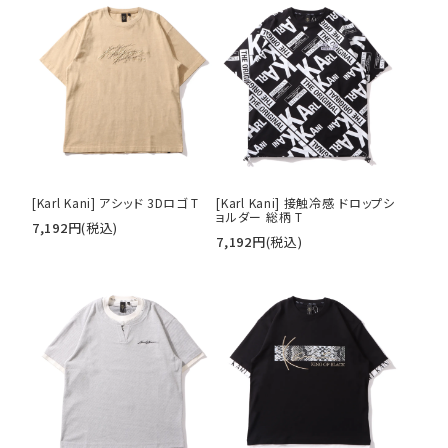
サイズ
S
M
L
XL
XXL
XXXL
29inc
30inc
32inc
34inc
36inc
38inc
40inc
KIDS
カラー
[Karl Kani] アシッド 3Dロゴ T
[Karl Kani] 接触冷感 ドロップシ
ョルダー 総柄 T
7,192
円
(税込)
7,192
円
(税込)
tune
絞り込んで検索する