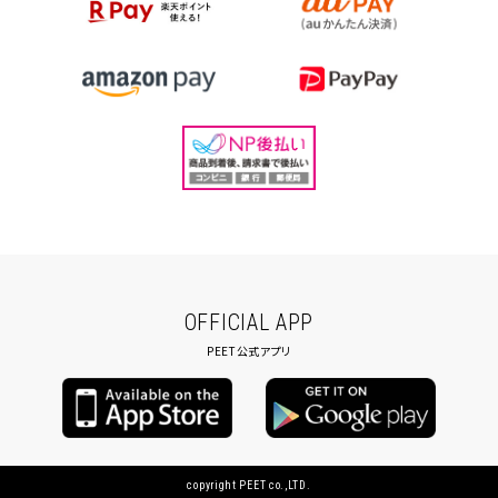
OFFICIAL APP
PEET公式アプリ
copyright PEET co.,LTD.