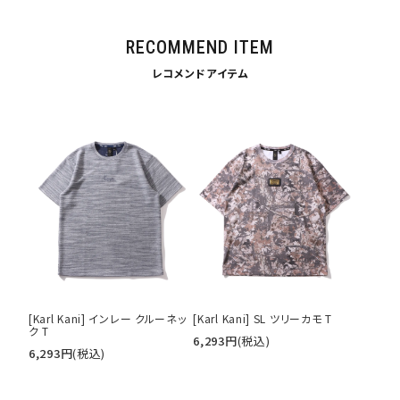
RECOMMEND ITEM
レコメンドアイテム
キーワードから探す
search
価格から探す
円 ～
円
並び順
[Karl Kani] インレー クルーネッ
[Karl Kani] SL ツリーカモ T
ク T
カテゴリ
6,293
円
(税込)
6,293
円
(税込)