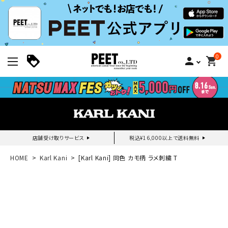
0
person
shopping_cart
店舗受け取りサービス
税込¥16,000以上で送料無料
新規会員登録｜ログイン
HOME
Karl Kani
[Karl Kani] 同色 カモ柄 ラメ刺繍 T
ご利用ガイド
search