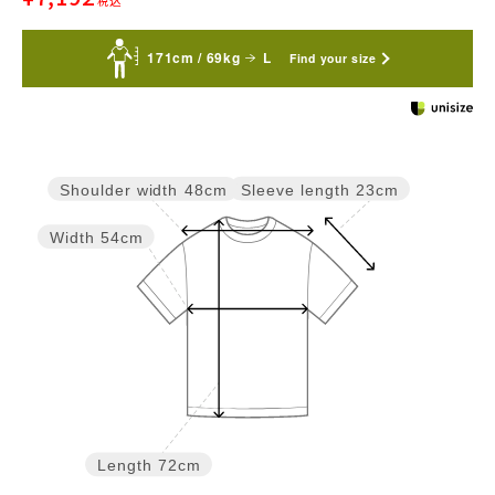
税込
171cm / 69kg
L
Find your size
Sleeve length
23cm
Shoulder width
48cm
Width
54cm
Length
72cm