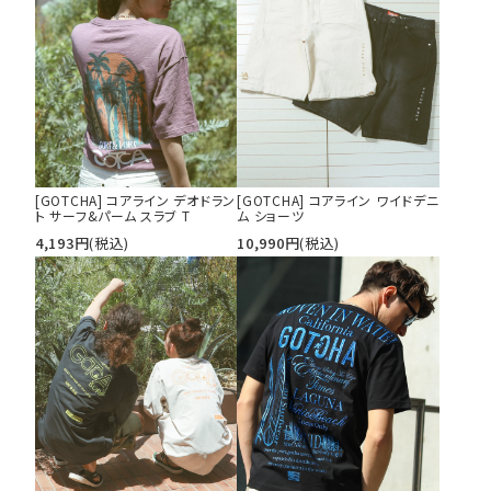
カテゴリ
サイズ
S
M
L
[GOTCHA] コアライン デオドラン
[GOTCHA] コアライン ワイドデニ
XL
XXL
XXXL
ト サーフ&パーム スラブ T
ム ショーツ
29inc
30inc
32inc
4,193
円
(税込)
10,990
円
(税込)
34inc
36inc
38inc
40inc
KIDS
カラー
tune
絞り込んで検索する