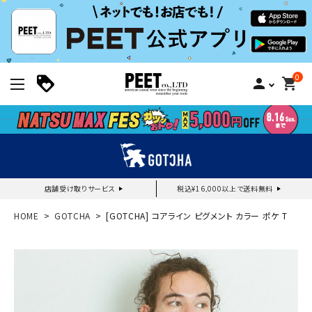
0
person
shopping_cart
店舗受け取りサービス
税込¥16,000以上で送料無料
新規会員登録｜ログイン
HOME
GOTCHA
[GOTCHA] コアライン ピグメント カラー ポケ T
ご利用ガイド
search