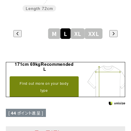
Length
72cm
M
L
XL
XXL
171cm 69kgRecommended
L
Find out more on your body
type
[
44
ポイント進呈 ]