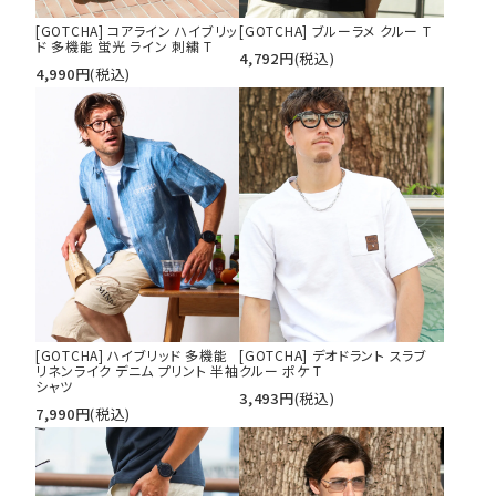
[GOTCHA] コアライン ハイブリッ
[GOTCHA] ブルーラメ クルー T
ド 多機能 蛍光 ライン 刺繍 T
4,792
円
(税込)
4,990
円
(税込)
[GOTCHA] ハイブリッド 多機能
[GOTCHA] デオドラント スラブ
リネンライク デニム プリント 半袖
クルー ポケ T
シャツ
3,493
円
(税込)
7,990
円
(税込)