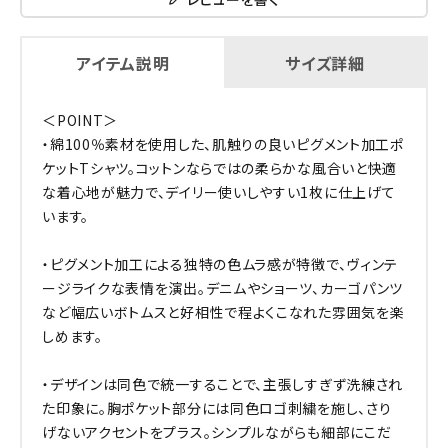
アイテム説明
サイズ詳細
＜POINT＞
・綿100％素材を使用した、肌触りの良いピグメント加工ポ
ケットTシャツ。コットンならではの柔らかな風合いと快適
な着心地が魅力で、デイリー使いしやすい1枚に仕上げて
います。
・ピグメント加工による独特の色ムラ感が特徴で、ヴィンテ
ージライクな表情を演出。デニムやショーツ、カーゴパンツ
など幅広いボトムスと好相性で程よくこなれた雰囲気を楽
しめます。
・デザインは同色で統一することで、主張しすぎず洗練され
た印象に。胸ポケット部分には同色ロゴ刺繍を施し、さり
げないアクセントをプラス。シンプルながらも細部にこだ