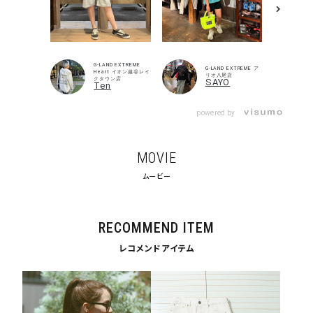
G-LAND EXTREME
G-LAND EXTREME ア
Heart イオン越谷レイ
リオ八尾店
クタウン店
SAYO
Ten
powered by
MOVIE
ムービー
キーワードから探す
search
RECOMMEND ITEM
価格から探す
レコメンドアイテム
円 ～
円
並び順