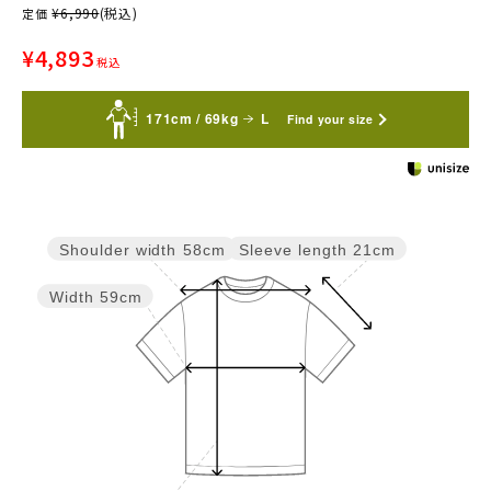
¥
6,990
(税込)
定価
¥
4,893
税込
171cm / 69kg
L
Find your size
Sleeve length
21cm
Shoulder width
58cm
Width
59cm