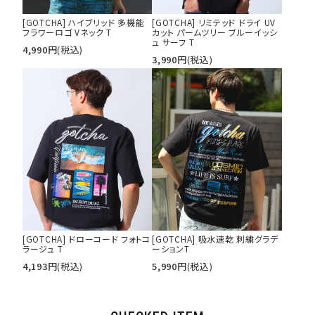
[GOTCHA] ハイブリッド 多機能
[GOTCHA] リミテッド ドライ UV
フラワーロゴ Vネック T
カット パームツリー ブルーイッシ
ュ サーフ T
4,990
円
(税込)
3,990
円
(税込)
[GOTCHA] ドローコード フォトコ
[GOTCHA] 吸水速乾 刺繍グラデ
ラージュ T
ーションT
4,193
円
(税込)
5,990
円
(税込)