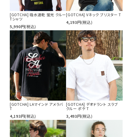
[GOTCHA] 吸水速乾 蛍光 クルー
[GOTCHA] Vネック ブリスター T
Tシャツ
4,193
円
(税込)
5,990
円
(税込)
[GOTCHA] LAマインド アメラバ
[GOTCHA] デオドラント スラブ
T
クルー ポケ T
4,193
円
(税込)
3,493
円
(税込)