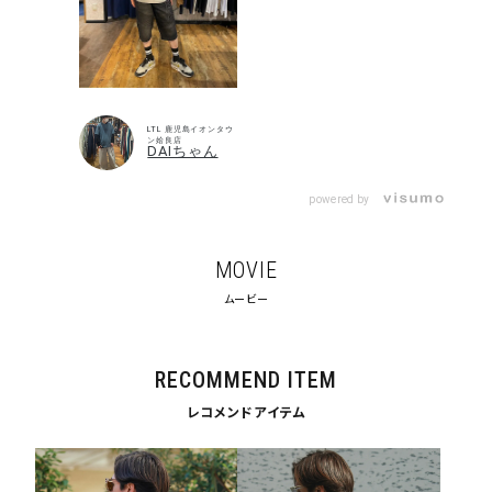
キーワードから探す
search
LTL 鹿児島イオンタウ
ン姶良店
DAIちゃん
価格から探す
powered by
円 ～
円
並び順
MOVIE
ムービー
カテゴリ
RECOMMEND ITEM
レコメンドアイテム
サイズ
S
M
L
XL
XXL
XXXL