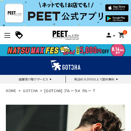
0
person
shopping_cart
店舗受け取りサービス
税込¥16,000以上で送料無料
新規会員登録｜ログイン
HOME
GOTCHA
[GOTCHA] ブルーラメ クルー T
ご利用ガイド
search