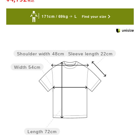
税込
171cm / 69kg
L
Find your size
Sleeve length
22cm
Shoulder width
48cm
Width
54cm
Length
72cm