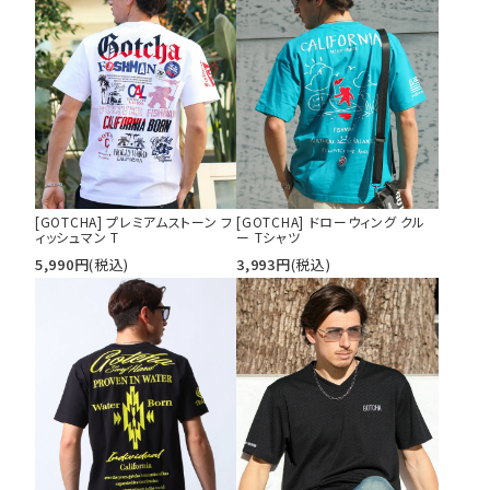
29inc
30inc
32inc
34inc
36inc
38inc
40inc
KIDS
カラー
[GOTCHA] プレミアムストーン フ
[GOTCHA] ドローウィング クル
ィッシュマン T
ー Tシャツ
tune
絞り込んで検索する
5,990
円
(税込)
3,993
円
(税込)