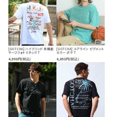
[GOTCHA] ハイブリッド 多機能
[GOTCHA] コアライン ピグメント
サーフフォト Vネック T
カラー ポケ T
4,990
円
(税込)
4,893
円
(税込)