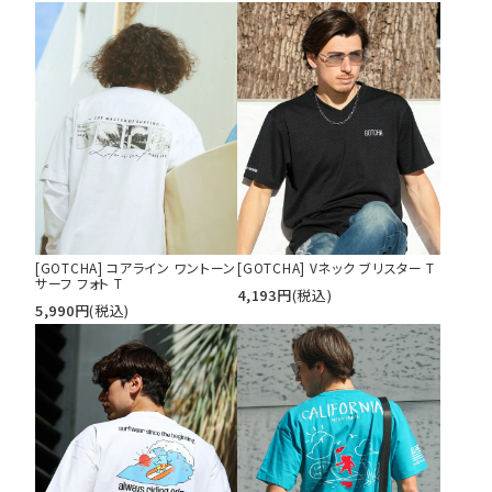
[GOTCHA] コアライン ワントーン
[GOTCHA] Vネック ブリスター T
サーフ フォト T
4,193
円
(税込)
5,990
円
(税込)