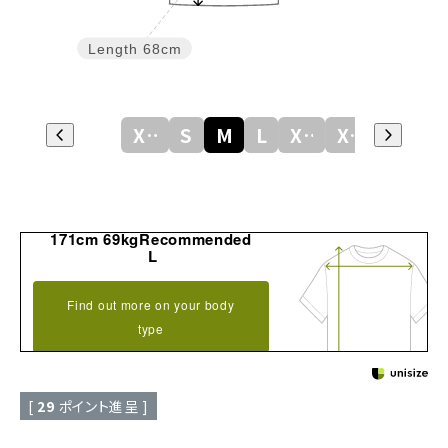
Length
68cm
XS
S
M
L
XL
XXL
171cm 69kgRecommended
L
Find out more on your body
type
[
29
ポイント進呈 ]