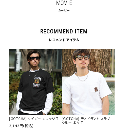
MOVIE
サイズ
ムービー
S
M
L
XL
XXL
XXXL
RECOMMEND ITEM
29inc
30inc
32inc
34inc
36inc
38inc
レコメンドアイテム
40inc
KIDS
カラー
tune
絞り込んで検索する
[GOTCHA] タイガー カレッジ T
[GOTCHA] デオドラント スラブ
クルー ポケ T
3,143
円
(税込)