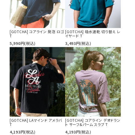
[GOTCHA] コアライン 発泡 ロゴ
[GOTCHA] 吸水速乾 切り替え レ
T
イヤード T
5,990
円
(税込)
3,493
円
(税込)
[GOTCHA] LAマインド アメラバ
[GOTCHA] コアライン デオドラン
T
ト サーフ&パーム スラブ T
4,193
円
(税込)
4,193
円
(税込)