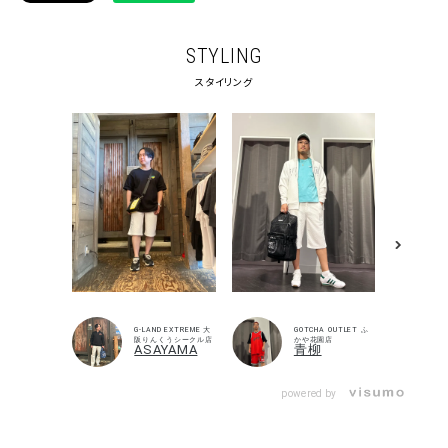
STYLING
スタイリング
キーワードから探す
search
価格から探す
円 ～
円
並び順
G-LAND EXTREME 大
GOTCHA OUTLET ふ
阪りんくうシークル店
かや花園店
ASAYAMA
青柳
powered by
カテゴリ