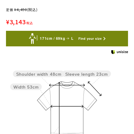
¥
4,490
(税込)
定価
¥
3,143
税込
171cm / 69kg
L
Find your size
Sleeve length
23cm
Shoulder width
48cm
Width
53cm