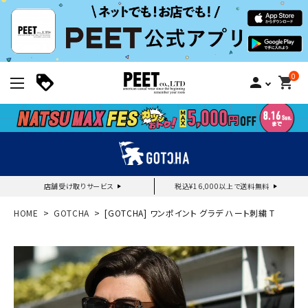
0
person
shopping_cart
店舗受け取りサービス
税込¥16,000以上で送料無料
新規会員登録｜ログイン
HOME
GOTCHA
[GOTCHA] ワンポイント グラデ ハート刺繍 T
ご利用ガイド
search