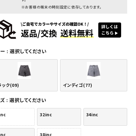
※お客様の端末の時刻設定に依存しております。
ラー
選択してください
ク(09)
ブラック(09)
ブラック(09)
ブラック(09)
ブラック(09)
ブラック
ック(09)
インディゴ(77)
イズ
選択してください
inc
32inc
34inc
inc
38inc