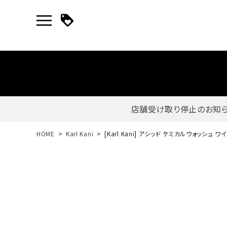
店舗受け取り停止のお知
新規会員登録｜ログイン
HOME
Karl Kani
[Karl Kani] アシッド ケミカルウォッシュ 
ご利用ガイド
search