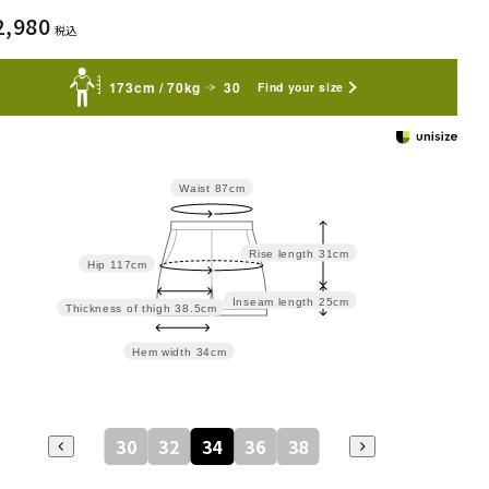
2,980
税込
173cm / 70kg
30
Find your size
Waist
87cm
Rise length
31cm
Hip
117cm
Inseam length
25cm
Thickness of thigh
38.5cm
Hem width
34cm
30
32
34
36
38