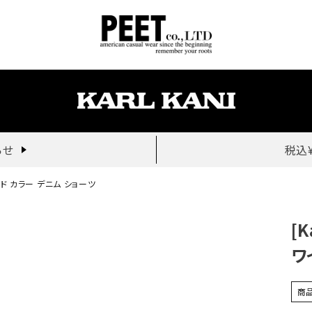
らせ
税込
ワイド カラー デニム ショーツ
[
ワ
商