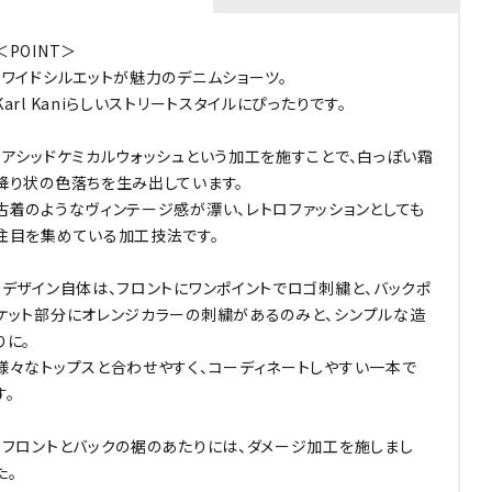
＜POINT＞
・ワイドシルエットが魅力のデニムショーツ。
Karl Kaniらしいストリートスタイルにぴったりです。
・アシッドケミカルウォッシュという加工を施すことで、白っぽい霜
降り状の色落ちを生み出しています。
古着のようなヴィンテージ感が漂い、レトロファッションとしても
注目を集めている加工技法です。
・デザイン自体は、フロントにワンポイントでロゴ刺繍と、バックポ
ケット部分にオレンジカラーの刺繍があるのみと、シンプルな造
りに。
様々なトップスと合わせやすく、コーディネートしやすい一本で
す。
・フロントとバックの裾のあたりには、ダメージ加工を施しまし
た。