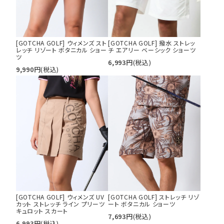
[GOTCHA GOLF] ウィメンズ スト
[GOTCHA GOLF] 撥水 ストレッ
レッチ リゾート ボタニカル ショー
チ エアリー ベーシック ショーツ
ツ
6,993
円
(税込)
9,990
円
(税込)
[GOTCHA GOLF] ウィメンズ UV
[GOTCHA GOLF] ストレッチ リゾ
カット ストレッチ ライン プリーツ
ート ボタニカル ショーツ
キュロット スカート
7,693
円
(税込)
6,993
円
(税込)