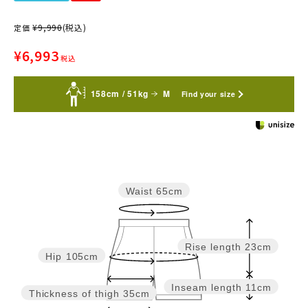
¥
9,990
(税込)
定価
¥
6,993
税込
158cm / 51kg
M
Find your size
Waist
65cm
Rise length
23cm
Hip
105cm
Inseam length
11cm
Thickness of thigh
35cm