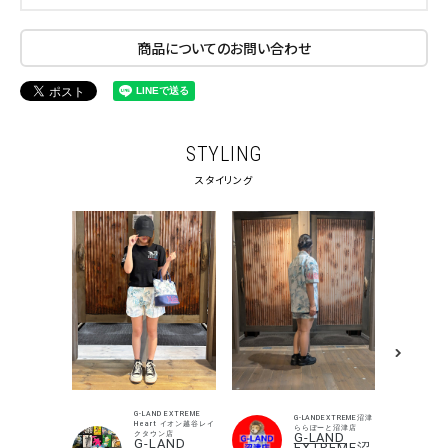
商品についてのお問い合わせ
キーワードから探す
STYLING
スタイリング
search
価格から探す
円 ～
円
並び順
カテゴリ
G-LAND EXTREME
G-LANDEXTREME沼津
Heart イオン越谷レイ
ららぽーと沼津店
クタウン店
G-LAND
G-LAND
EXTREME沼