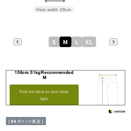
Hem width
29cm
S
M
L
XL
158cm 51kgRecommended
M
Find out more on your body
type
[
64
ポイント進呈 ]