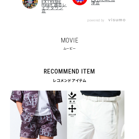
EXTREME
津店
サイズ
Heart 越谷レ
イクタウン
店
S
M
L
XL
XXL
XXXL
powered by
29inc
30inc
32inc
34inc
36inc
38inc
MOVIE
40inc
KIDS
ムービー
カラー
RECOMMEND ITEM
レコメンドアイテム
tune
絞り込んで検索する