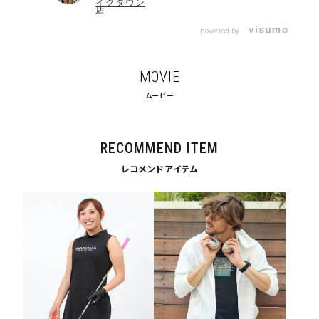
イクタウン
店
powered by
tune
絞り込んで検索する
MOVIE
ムービー
RECOMMEND ITEM
レコメンドアイテム