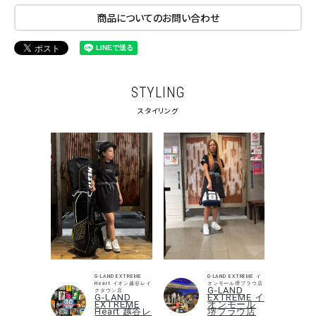
価格から探す
商品についてのお問い合わせ
円 ～
円
並び順
STYLING
スタイリング
カテゴリ
サイズ
S
M
L
XL
XXL
XXXL
29inc
30inc
32inc
34inc
36inc
38inc
40inc
KIDS
カラー
G-LAND EXTREME
G-LAND EXTREME イ
Heart イオン越谷レイ
オンモール堺プラウ店
G-LAND
クタウン店
G-LAND
EXTREME イ
EXTREME
オンモール
Heart 越谷レ
堺プラウ店