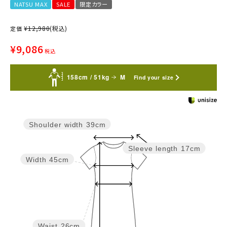
NATSU MAX
SALE
限定カラー
¥
12,980
(税込)
定価
¥
9,086
税込
158cm / 51kg
M
Find your size
Shoulder width
39cm
Sleeve length
17cm
Width
45cm
Waist
26cm