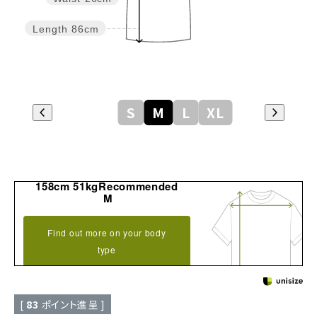
Length
86cm
S
M
L
XL
158cm 51kgRecommended
M
Find out more on your body
type
[
83
ポイント進呈 ]