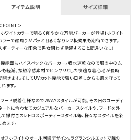
アイテム説明
サイズ詳細
＜POINT＞
・ホワイトカラーで明るく爽やかな万能パーカーが登場！ホワイト
カラーで顔周りがパッと明るくなりレフ板効果も期待できます。
スポーティーな印象で男女問わず活躍すること間違いなし！
・機能面もハイスペックなパーカー。吸水速乾なので服の中のム
レも軽減。接触冷感素材でヒンヤリとした快適な着心地が長時
間続きます。そしてUVカット機能で強い日差しからも肌を守って
くれます。
・フード脱着仕様なので2WAYスタイルが可能。その日のコーディ
ネートに合わせてカジュアルなパーカースタイルや、フードを外
して襟付きのレトロスポーティースタイル等、様々なスタイルを楽
しめます。
・オフホワイトのオール刺繍デザイン。ラグランシルエットで腕の