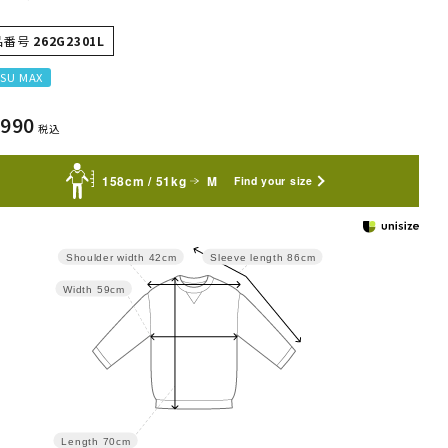
品番号
262G2301L
SU MAX
,990
税込
158cm / 51kg
M
Find your size
Shoulder width
42cm
Sleeve length
86cm
Width
59cm
Length
70cm