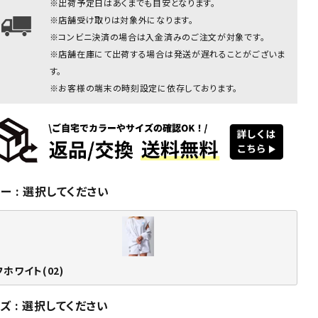
※出荷予定日はあくまでも目安となります。
オフホワイト：167cm(Lサイズ着用)
※店舗受け取りは対象外になります。
※コンビニ決済の場合は入金済みのご注文が対象です。
※店舗在庫にて出荷する場合は発送が遅れることがございま
す。
※お客様の端末の時刻設定に依存しております。
ホワイト
オフホワイト
オフホワイト
オフホワイト
オフホワイト
オフホ
ラー
選択してください
(02)
(02)
(02)
(02)
(02)
(0
フホワイト(02)
イズ
選択してください