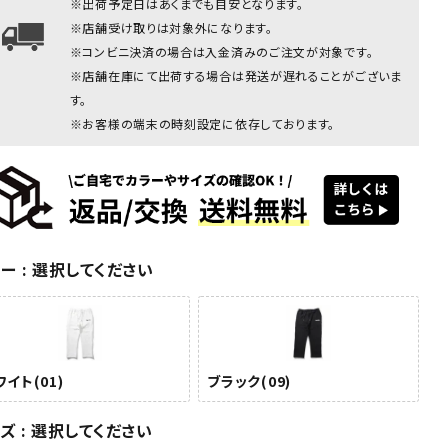
※出荷予定日はあくまでも目安となります。
ホワイト
※店舗受け取りは対象外になります。
※コンビニ決済の場合は入金済みのご注文が対象です。
※店舗在庫にて出荷する場合は発送が遅れることがございま
す。
※お客様の端末の時刻設定に依存しております。
ク(09)
ブラック(09)
ホワイト
ホワイト
ホワイト
ホワ
ラー
選択してください
(01)
(01)
(01)
(0
イト(01)
ブラック(09)
イズ
選択してください