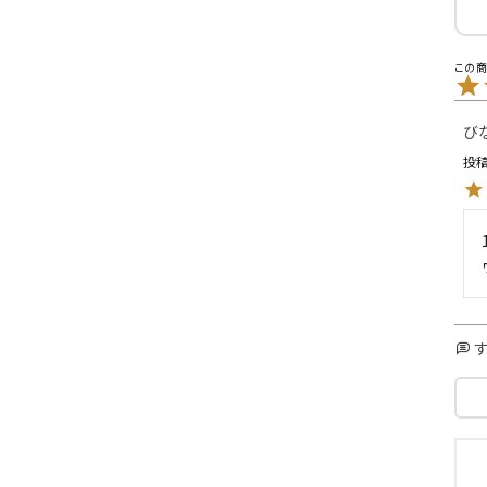
L
XXL
XXXL
inc
36inc
38inc
40inc
KIDS
び
投
絞り込んで検索する
tune