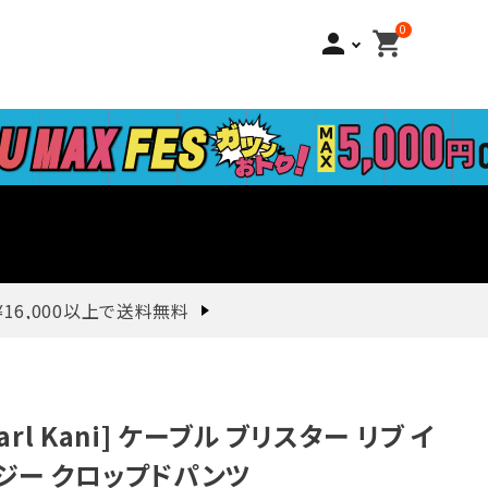
0
person
shopping_cart
¥16,000以上で送料無料
Karl Kani] ケーブル ブリスター リブ イ
ジー クロップドパンツ