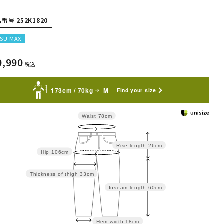
品番号
252K1820
SU MAX
0,990
税込
173cm / 70kg
M
Find your size
Waist
78cm
Rise length
26cm
Hip
106cm
Thickness of thigh
33cm
Inseam length
60cm
Hem width
18cm