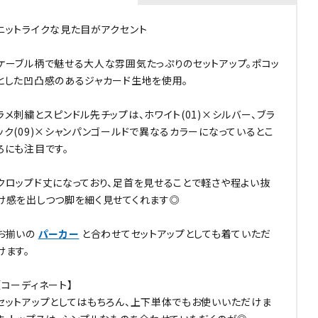
ニットライクな見た目がアクセント
ケーブル柄で魅せる大人な雰囲気たっぷりのセットアップ。ポコッ
とした凹凸感のあるジャカード生地を使用。
ラメ刺繍とスピンドル先チップは、ホワイト(01)×シルバー、ブラ
ック(09)×シャンパンゴールドで異なるカラーになっているとこ
ろにも注目です。
クロップド丈になっており、足首を見せることで軽さや程よい抜
け感を出しつつ脚を細く見せてくれます◎
お揃いの
パーカー
と合わせてセットアップとしても着ていただ
けます。
【コーディネート】
セットアップとしてはもちろん、上下単体でもお使いいただけま