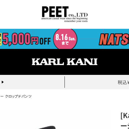
税込
イージー クロップドパンツ
[
ー