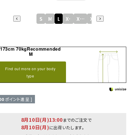
S
M
L
XL
XXL
XXXL
173cm 70kgRecommended
M
Find out more on your body
type
00
ポイント進呈 ]
8月10日(月)13:00
までのご注文で
8月10日(月)
に出荷いたします。