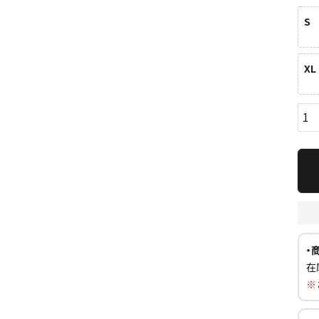
S
XL
ら探す
並び順
円 ～
円
・
在
※