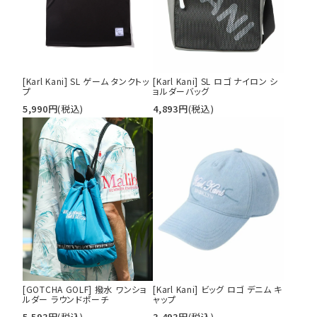
[Karl Kani] SL ゲーム タンクトッ
[Karl Kani] SL ロゴ ナイロン シ
プ
ョルダーバッグ
5,990
円
(税込)
4,893
円
(税込)
[GOTCHA GOLF] 撥水 ワンショ
[Karl Kani] ビッグ ロゴ デニム キ
ルダー ラウンドポーチ
ャップ
5,593
円
(税込)
3,493
円
(税込)