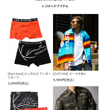
レコメンドアイテム
キーワードから探す
[Karl Kani] ビッグロゴ アンダー
[GOTCHA] ビーチタオル
search
ショーツ
9,990
円
(税込)
3,990
円
(税込)
価格から探す
円 ～
円
並び順