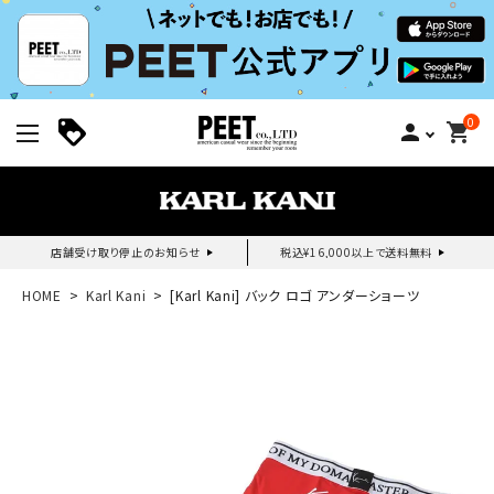
0
person
shopping_cart
店舗受け取り停止のお知らせ
税込¥16,000以上で送料無料
新規会員登録｜ログイン
HOME
Karl Kani
[Karl Kani] バック ロゴ アンダーショーツ
ご利用ガイド
search