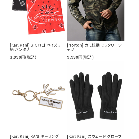
カテゴリ
サイズ
[Karl Kani] BIGロゴ ペイズリー
[Norton] カモ総柄 ミリタリーシ
柄 バンダナ
ャツ
S
M
L
3,990
円
(税込)
9,990
円
(税込)
XL
XXL
XXXL
29inc
30inc
32inc
34inc
36inc
38inc
40inc
KIDS
カラー
tune
絞り込んで検索する
[Karl Kani] KANI キーリング
[Karl Kani] スウェード グローブ