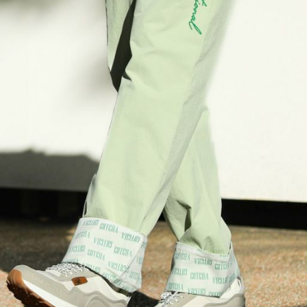
L
XXL
XXXL
inc
36inc
38inc
40inc
KIDS
tune
絞り込んで検索する