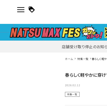
店舗受け取り停止のお知
マイページ
ホーム
特集一覧
春らしく軽や
新作アイテム
春らしく軽やかに穿けて
ニュース・特集
2026.02.12
特集一覧
search