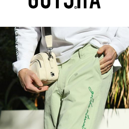
ら探す
並び順
円 ～
円