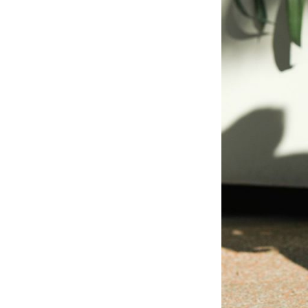
サイズ
S
M
L
X
29inc
30inc
32inc
34
カラー