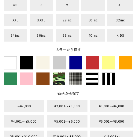
XS
S
M
L
XL
XXL
XXXL
29inc
30inc
32inc
34inc
36inc
38inc
40inc
KIDS
キーワードから探す
search
カラーから探す
価格から探す
円 ～
円
並び順
価格から探す
〜¥2,000
¥2,001〜¥3,000
¥3,001〜¥4,000
カテゴリ
¥4,001〜¥5,000
¥5,001〜¥6,000
¥6,001〜¥8,000
サイズ
¥8,001〜¥10,000
¥10,001〜15,000
¥15,001〜