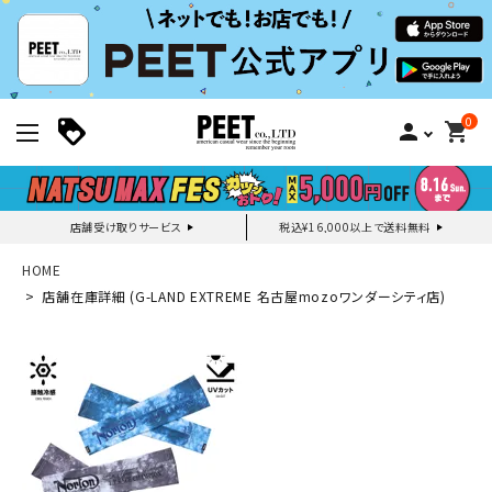
0
person
shopping_cart
店舗受け取りサービス
税込¥16,000以上で送料無料
新規会員登録｜ログイン
HOME
店舗在庫詳細 (G-LAND EXTREME 名古屋mozoワンダーシティ店)
ご利用ガイド
search