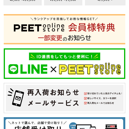
S
M
L
XL
XXL
XXXL
29inc
30inc
32inc
34inc
36inc
38inc
40inc
KIDS
カラー
tune
絞り込んで検索する