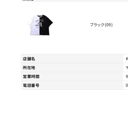
サイズ
S
M
L
X
29inc
30inc
32inc
34
ブラック(09)
カラー
店舗名
所在地
営業時間
9
電話番号