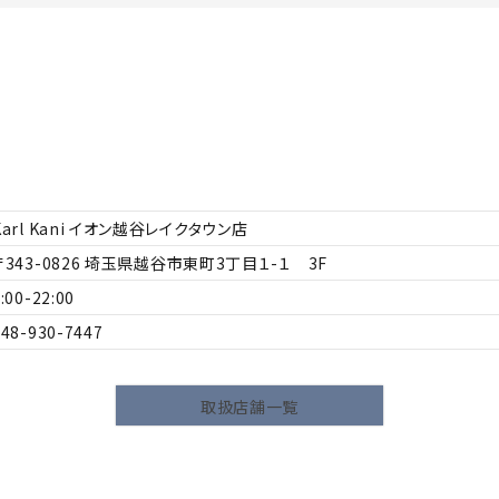
L
XXL
XXXL
inc
36inc
38inc
40inc
KIDS
絞り込んで検索する
tune
Karl Kani イオン越谷レイクタウン店
343-0826
埼玉県越谷市東町3丁目１-１ 3F
:00-22:00
048-930-7447
取扱店舗一覧