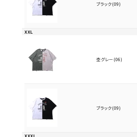
ブラック(09)
XXL
杢グレー(06)
キーワードから探す
価格か
search
ブラック(09)
カテゴリ
XXXL