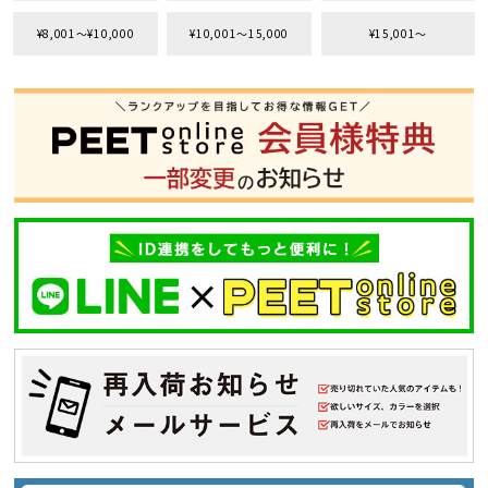
サイズ
¥8,001〜¥10,000
¥10,001〜15,000
¥15,001〜
S
M
L
XL
XXL
XXXL
29inc
30inc
32inc
34inc
36inc
38inc
40inc
KIDS
カラー
tune
絞り込んで検索する