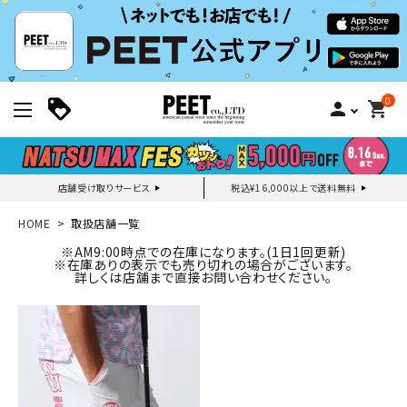
0
person
shopping_cart
店舗受け取りサービス
税込¥16,000以上で送料無料
新規会員登録｜ログイン
HOME
取扱店舗一覧
※AM9:00時点での在庫になります。(1日1回更新)
※在庫ありの表示でも売り切れの場合がございます。
ご利用ガイド
詳しくは店舗まで直接お問い合わせください。
search