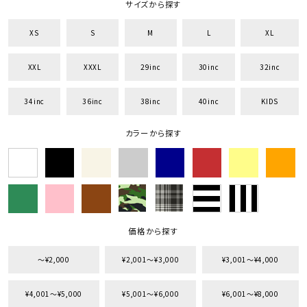
サイズから探す
XS
S
M
L
XL
XXL
XXXL
29inc
30inc
32inc
キーワードから探す
34inc
36inc
38inc
40inc
KIDS
search
カラーから探す
価格から探す
円 ～
円
並び順
価格から探す
カテゴリ
〜¥2,000
¥2,001〜¥3,000
¥3,001〜¥4,000
¥4,001〜¥5,000
¥5,001〜¥6,000
¥6,001〜¥8,000