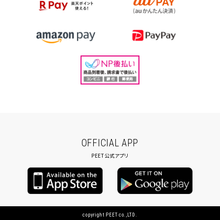
OFFICIAL APP
PEET公式アプリ
copyright PEET co.,LTD.