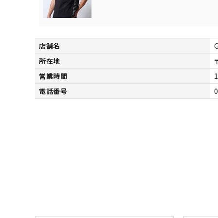
サイズ
S
M
L
X
29inc
30inc
32inc
34
カラー
店舗名
所在地
営業時間
1
電話番号