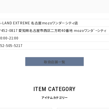
L
XXL
XXXL
inc
36inc
38inc
40inc
KIDS
G-LAND EXTREME 名古屋mozoワンダーシティ店
452-0817
愛知県名古屋市西区二方町40番地 mozoワンタﾞｰシティ 4
0:00-21:00
052-505-5217
絞り込んで検索する
tune
取扱店舗一覧
ITEM CATEGORY
アイテムカテゴリー