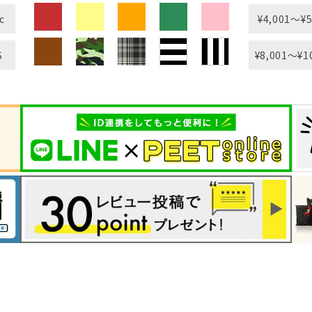
c
¥4,001〜¥5
S
¥8,001〜¥1