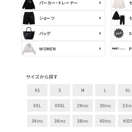
パーカー・トレーナー
search
ショーツ
カテゴリ
バッグ
S
WOMEN
サイズ
S
M
L
X
サイズから探す
29inc
30inc
32inc
34
カラー
XS
S
M
L
XL
XXL
XXXL
29inc
30inc
32in
34inc
36inc
38inc
40inc
KID