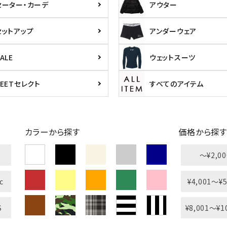
セーター・カーデ
アウター
円 ～
円
セットアップ
アンダーウェア
ALE
ウェットスーツ
PEETセレクト
すべてのアイテム
L
XXL
XXXL
カラーから探す
価格から探す
inc
36inc
38inc
40inc
KIDS
〜¥2,00
c
¥4,001〜¥5
絞り込んで検索する
tune
S
¥8,001〜¥1