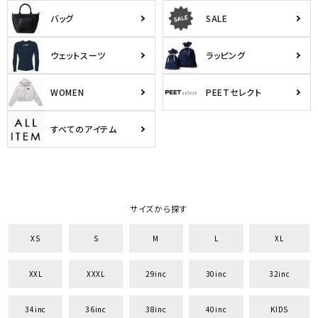
バッグ
SALE
ウェットスーツ
ラッピング
WOMEN
PEETセレクト
すべてのアイテム
キーワードから探す
サイズから探す
search
XS
S
M
L
XL
価格から探す
XXL
XXXL
29inc
30inc
32inc
円 ～
円
34inc
36inc
38inc
40inc
KIDS
並び順