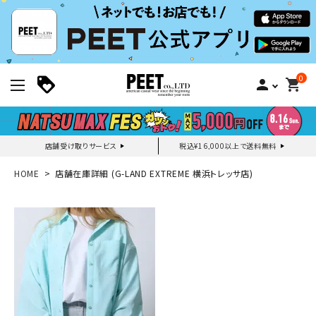
0
person
shopping_cart
店舗受け取りサービス
税込¥16,000以上で送料無料
新規会員登録｜ログイン
HOME
店舗在庫詳細 (G-LAND EXTREME 横浜トレッサ店)
ご利用ガイド
search