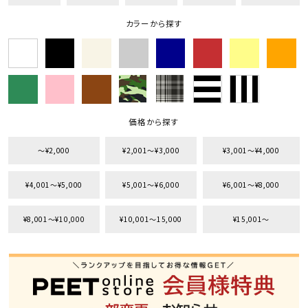
カラーから探す
カテゴリ
サイズ
価格から探す
S
M
L
XL
XXL
XXXL
〜¥2,000
¥2,001〜¥3,000
¥3,001〜¥4,000
29inc
30inc
32inc
34inc
36inc
38inc
¥4,001〜¥5,000
¥5,001〜¥6,000
¥6,001〜¥8,000
40inc
KIDS
カラー
¥8,001〜¥10,000
¥10,001〜15,000
¥15,001〜
tune
絞り込んで検索する