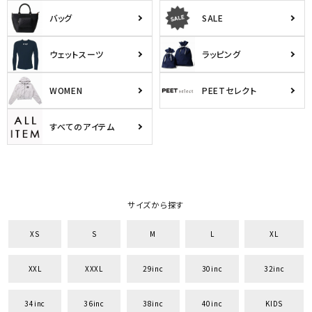
バッグ
SALE
ウェットスーツ
ラッピング
WOMEN
PEETセレクト
すべてのアイテム
キーワードから探す
サイズから探す
search
XS
S
M
L
XL
価格から探す
XXL
XXXL
29inc
30inc
32inc
円 ～
円
34inc
36inc
38inc
40inc
KIDS
並び順