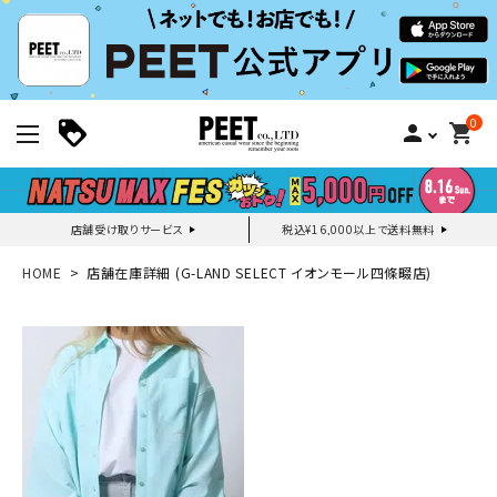
0
person
shopping_cart
店舗受け取りサービス
税込¥16,000以上で送料無料
新規会員登録｜ログイン
HOME
店舗在庫詳細 (G-LAND SELECT イオンモール四條畷店)
ご利用ガイド
search