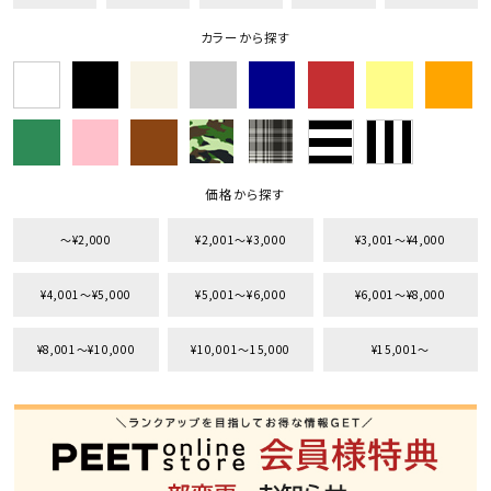
カラーから探す
カテゴリ
サイズ
価格から探す
S
M
L
XL
XXL
XXXL
〜¥2,000
¥2,001〜¥3,000
¥3,001〜¥4,000
29inc
30inc
32inc
34inc
36inc
38inc
¥4,001〜¥5,000
¥5,001〜¥6,000
¥6,001〜¥8,000
40inc
KIDS
カラー
¥8,001〜¥10,000
¥10,001〜15,000
¥15,001〜
tune
絞り込んで検索する