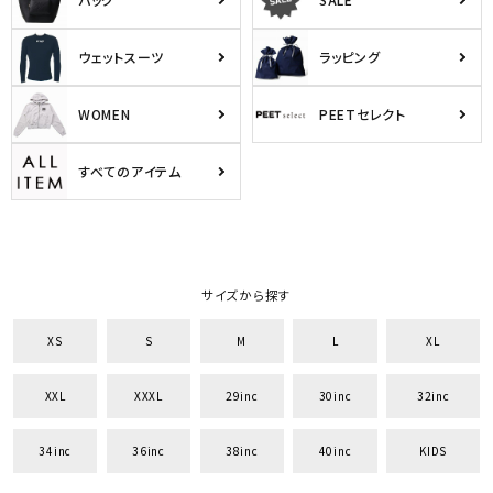
ウェットスーツ
ラッピング
WOMEN
PEETセレクト
すべてのアイテム
サイズから探す
キーワードから探す
search
XS
S
M
L
XL
価格から探す
XXL
XXXL
29inc
30inc
32inc
円 ～
円
34inc
36inc
38inc
40inc
KIDS
並び順