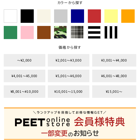
カラーから探す
カテゴリ
サイズ
価格から探す
S
M
L
XL
XXL
XXXL
〜¥2,000
¥2,001〜¥3,000
¥3,001〜¥4,000
29inc
30inc
32inc
34inc
36inc
38inc
¥4,001〜¥5,000
¥5,001〜¥6,000
¥6,001〜¥8,000
40inc
KIDS
カラー
¥8,001〜¥10,000
¥10,001〜15,000
¥15,001〜
tune
絞り込んで検索する