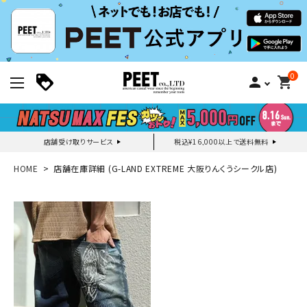
0
person
shopping_cart
店舗受け取りサービス
税込¥16,000以上で送料無料
新規会員登録｜ログイン
HOME
店舗在庫詳細 (G-LAND EXTREME 大阪りんくうシークル店)
ご利用ガイド
search