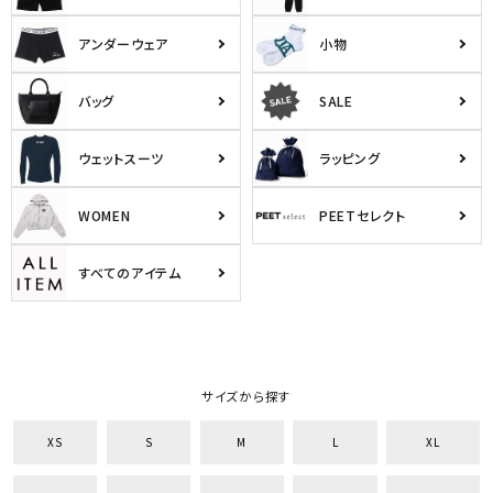
アンダーウェア
小物
バッグ
SALE
ウェットスーツ
ラッピング
WOMEN
PEETセレクト
すべてのアイテム
キーワードから探す
search
サイズから探す
価格から探す
XS
S
M
L
XL
円 ～
円