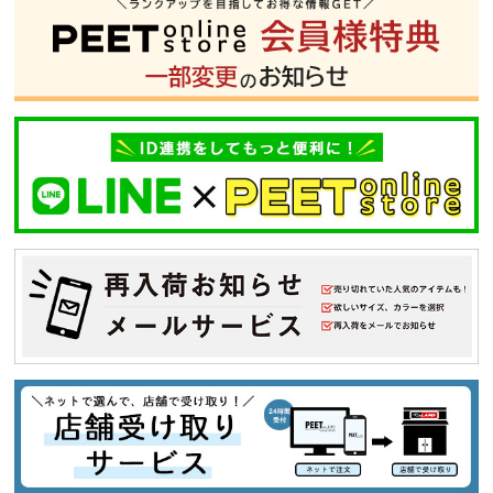
tune
絞り込んで検索する