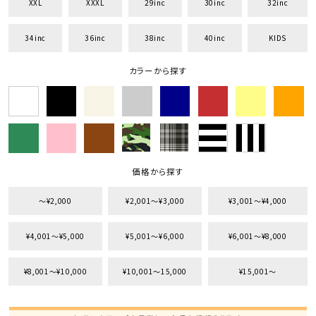
XXL
XXXL
29inc
30inc
32inc
並び順
34inc
36inc
38inc
40inc
KIDS
カラーから探す
カテゴリ
サイズ
S
M
L
XL
XXL
XXXL
価格から探す
29inc
30inc
32inc
34inc
36inc
38inc
〜¥2,000
¥2,001〜¥3,000
¥3,001〜¥4,000
40inc
KIDS
カラー
¥4,001〜¥5,000
¥5,001〜¥6,000
¥6,001〜¥8,000
¥8,001〜¥10,000
¥10,001〜15,000
¥15,001〜