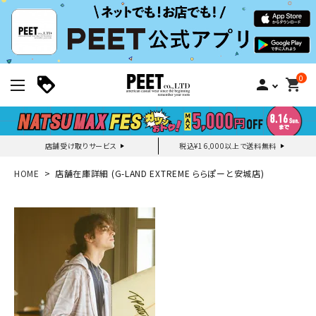
0
person
shopping_cart
店舗受け取りサービス
税込¥16,000以上で送料無料
新規会員登録｜ログイン
HOME
店舗在庫詳細 (G-LAND EXTREME ららぽーと安城店)
ご利用ガイド
search