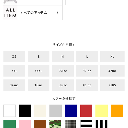
カテゴリ
すべてのアイテム
サイズ
S
M
L
XL
XXL
XXXL
サイズから探す
29inc
30inc
32inc
34inc
36inc
38inc
XS
S
M
L
XL
40inc
KIDS
カラー
XXL
XXXL
29inc
30inc
32inc
34inc
36inc
38inc
40inc
KIDS
カラーから探す
tune
絞り込んで検索する