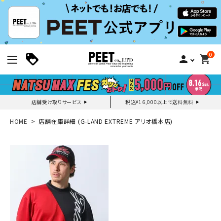
0
person
shopping_cart
店舗受け取りサービス
税込¥16,000以上で送料無料
新規会員登録｜ログイン
HOME
店舗在庫詳細 (G-LAND EXTREME アリオ橋本店)
ご利用ガイド
search