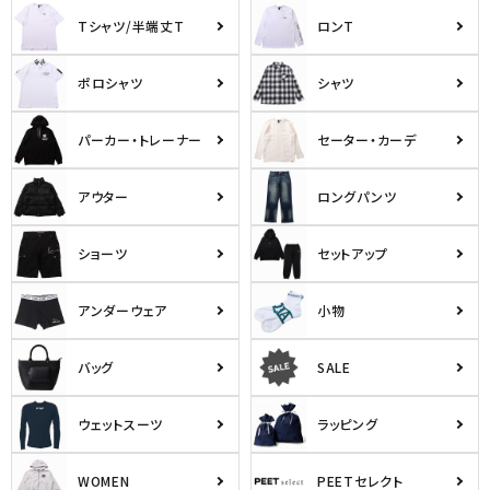
Tシャツ/半端丈T
ロンT
ポロシャツ
シャツ
パーカー・トレーナー
セーター・カーデ
アウター
ロングパンツ
キーワードから探す
ショーツ
セットアップ
search
アンダーウェア
小物
価格から探す
円 ～
円
バッグ
SALE
並び順
ウェットスーツ
ラッピング
WOMEN
PEETセレクト