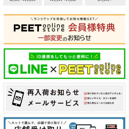
S
M
L
XL
XXL
XXXL
29inc
30inc
32inc
34inc
36inc
38inc
40inc
KIDS
カラー
tune
絞り込んで検索する