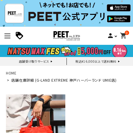
0
person
shopping_cart
店舗受け取りサービス
税込¥16,000以上で送料無料
新規会員登録｜ログイン
HOME
店舗在庫詳細 (G-LAND EXTREME 神戸ハーバーランド UMIE店)
ご利用ガイド
search