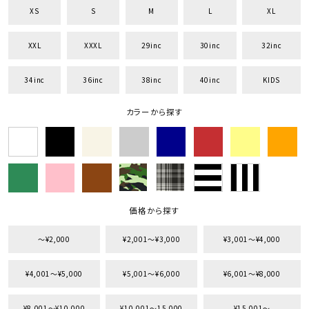
XS
S
M
L
XL
XXL
XXXL
29inc
30inc
32inc
34inc
36inc
38inc
40inc
KIDS
キーワードから探す
search
カラーから探す
価格から探す
円 ～
円
並び順
価格から探す
〜¥2,000
¥2,001〜¥3,000
¥3,001〜¥4,000
カテゴリ
¥4,001〜¥5,000
¥5,001〜¥6,000
¥6,001〜¥8,000
サイズ
¥8,001〜¥10,000
¥10,001〜15,000
¥15,001〜