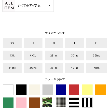
search
すべてのアイテム
価格から探す
円 ～
円
サイズから探す
並び順
XS
S
M
L
XL
カテゴリ
XXL
XXXL
29inc
30inc
32inc
34inc
36inc
38inc
40inc
KIDS
サイズ
カラーから探す
S
M
L
XL
XXL
XXXL
29inc
30inc
32inc
34inc
36inc
38inc
40inc
KIDS
カラー