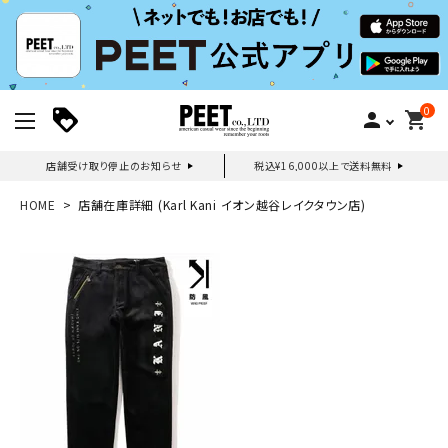
0
person
shopping_cart
店舗受け取り停止のお知らせ
税込¥16,000以上で送料無料
新規会員登録｜ログイン
HOME
店舗在庫詳細 (Karl Kani イオン越谷レイクタウン店)
ご利用ガイド
search
詳しい条件から探す