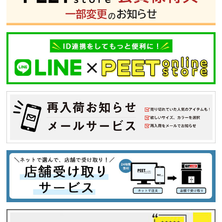
tune
絞り込んで検索する