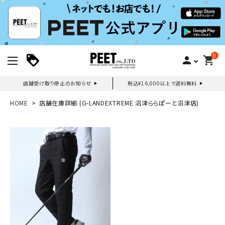
0
person
shopping_cart
店舗受け取り停止のお知らせ
税込¥16,000以上で送料無料
新規会員登録｜ログイン
HOME
店舗在庫詳細 (G-LANDEXTREME 沼津ららぽーと沼津店)
ご利用ガイド
search
詳しい条件から探す