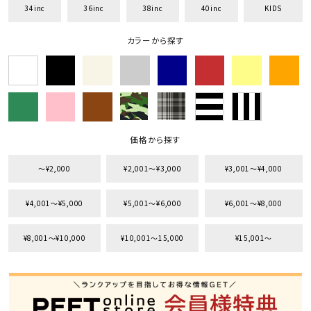
並び順
34inc
36inc
38inc
40inc
KIDS
カラーから探す
カテゴリ
サイズ
S
M
L
価格から探す
XL
XXL
XXXL
29inc
30inc
32inc
〜¥2,000
¥2,001〜¥3,000
¥3,001〜¥4,000
34inc
36inc
38inc
40inc
KIDS
¥4,001〜¥5,000
¥5,001〜¥6,000
¥6,001〜¥8,000
カラー
¥8,001〜¥10,000
¥10,001〜15,000
¥15,001〜