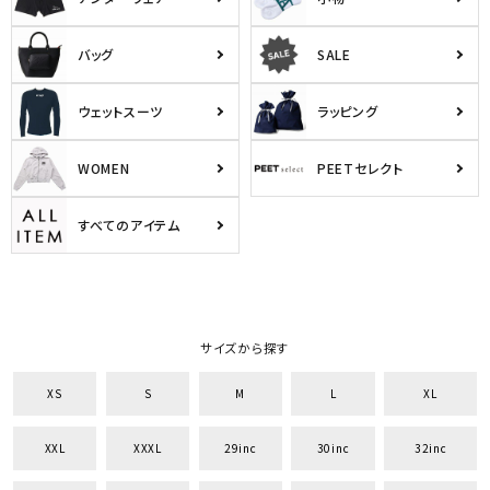
バッグ
SALE
ウェットスーツ
ラッピング
WOMEN
PEETセレクト
すべてのアイテム
キーワードから探す
サイズから探す
search
XS
S
M
L
XL
価格から探す
XXL
XXXL
29inc
30inc
32inc
円 ～
円