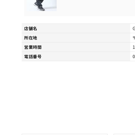
サイズ
S
M
L
X
29inc
30inc
32inc
34
カラー
店舗名
所在地
営業時間
1
電話番号