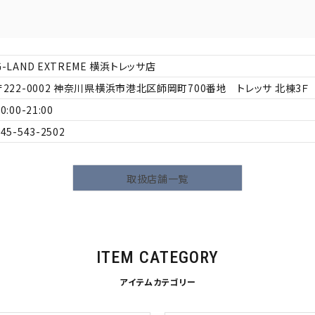
L
XXL
XXXL
inc
36inc
38inc
40inc
KIDS
G-LAND EXTREME 横浜トレッサ店
222-0002
神奈川県横浜市港北区師岡町700番地 トレッサ 北棟3Ｆ
0:00-21:00
045-543-2502
絞り込んで検索する
tune
取扱店舗一覧
ITEM CATEGORY
アイテムカテゴリー