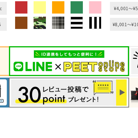
c
¥4,001〜¥5
S
¥8,001〜¥1