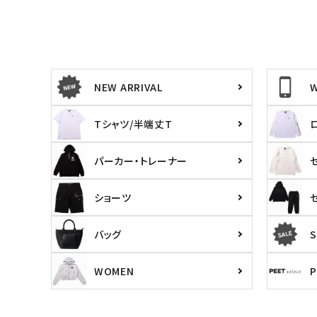
サイズ
NEW ARRIVAL
S
M
L
X
29inc
30inc
32inc
34
カラー
Tシャツ/半端丈T
パーカー・トレーナー
ショーツ
バッグ
S
WOMEN