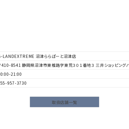
G-LANDEXTREME 沼津ららぽーと沼津店
410-8541
静岡県沼津市東椎路字東荒３０１番地３ 三井ショッピングパ
0:00-21:00
055-957-3730
ら探す
並び順
取扱店舗一覧
円 ～
円