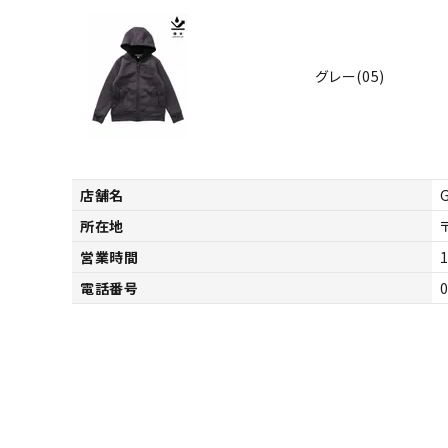
グレー(05)
店舗名
所在地
営業時間
1
電話番号
キーワードから探す
価格か
search
カテゴリ