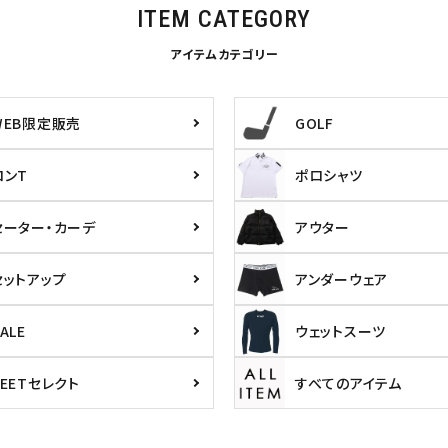
ITEM CATEGORY
アイテムカテゴリー
WEB限定販売
GOLF
L
XXL
XXXL
inc
36inc
38inc
40inc
KIDS
ロンT
ポロシャツ
セーター・カーデ
アウター
絞り込んで検索する
tune
セットアップ
アンダーウェア
ALE
ウェットスーツ
PEETセレクト
すべてのアイテム