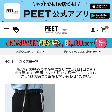
0
person
shopping_cart
店舗受け取りサービス
税込¥16,000以上で送料無料
新規会員登録｜ログイン
HOME
取扱店舗一覧
※AM9:00時点での在庫になります。(1日1回更新)
※在庫ありの表示でも売り切れの場合がございます。
ご利用ガイド
詳しくは店舗まで直接お問い合わせください。
search