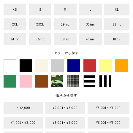
XS
S
M
L
XL
XXL
XXXL
29inc
30inc
32inc
キーワードから探す
34inc
36inc
38inc
40inc
KIDS
search
カラーから探す
価格から探す
円 ～
円
並び順
価格から探す
〜¥2,000
¥2,001〜¥3,000
¥3,001〜¥4,000
カテゴリ
¥4,001〜¥5,000
¥5,001〜¥6,000
¥6,001〜¥8,000
サイズ