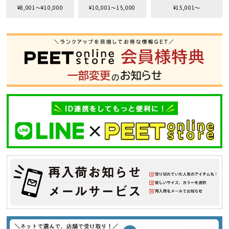
¥8,001〜¥10,000
¥10,001〜15,000
¥15,001〜
S
M
L
XL
XXL
XXXL
29inc
30inc
32inc
34inc
36inc
38inc
40inc
KIDS
カラー
tune
絞り込んで検索する